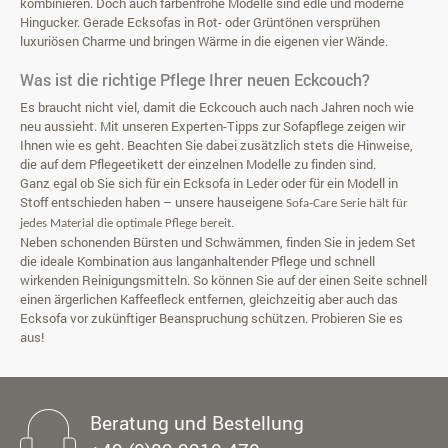
kombinieren. Doch auch farbenfrohe Modelle sind edle und moderne
Hingucker. Gerade Ecksofas in Rot- oder Grüntönen versprühen
luxuriösen Charme und bringen Wärme in die eigenen vier Wände.
Was ist die richtige Pflege Ihrer neuen Eckcouch?
Es braucht nicht viel, damit die Eckcouch auch nach Jahren noch wie
neu aussieht. Mit unseren Experten-Tipps zur Sofapflege zeigen wir
Ihnen wie es geht. Beachten Sie dabei zusätzlich stets die Hinweise,
die auf dem Pflegeetikett der einzelnen Modelle zu finden sind.
Ganz egal ob Sie sich für ein Ecksofa in Leder oder für ein Modell in
Stoff entschieden haben – unsere hauseigene
Sofa-Care Serie
hält für
jedes Material die optimale Pflege bereit.
Neben schonenden Bürsten und Schwämmen, finden Sie in jedem Set
die ideale Kombination aus langanhaltender Pflege und schnell
wirkenden Reinigungsmitteln. So können Sie auf der einen Seite schnell
einen ärgerlichen Kaffeefleck entfernen, gleichzeitig aber auch das
Ecksofa vor zukünftiger Beanspruchung schützen. Probieren Sie es
aus!
Beratung und Bestellung