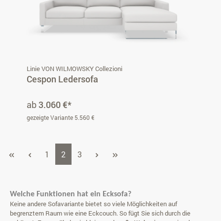
Linie VON WILMOWSKY Collezioni
Cespon Ledersofa
ab
3.060 €*
gezeigte Variante 5.560 €
Seite
Seite
Seite
1
2
3
Welche Funktionen hat ein Ecksofa?
Keine andere Sofavariante bietet so viele Möglichkeiten auf
begrenztem Raum wie eine Eckcouch. So fügt Sie sich durch die