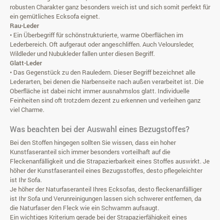
robusten Charakter ganz besonders weich ist und sich somit perfekt für
ein gemütliches Ecksofa eignet.
Rau-Leder
• Ein Überbegriff für schönstrukturierte, warme Oberflächen im
Lederbereich. Oft aufgeraut oder angeschliffen. Auch Veloursleder,
Wildleder und Nubukleder fallen unter diesen Begriff.
Glatt-Leder
• Das Gegenstück zu den Rauledern. Dieser Begriff bezeichnet alle
Lederarten, bei denen die Narbenseite nach außen verarbeitet ist. Die
Oberfläche ist dabei nicht immer ausnahmslos glatt. Individuelle
Feinheiten sind oft trotzdem dezent zu erkennen und verleihen ganz
viel Charme.
Was beachten bei der Auswahl eines Bezugstoffes?
Bei den Stoffen hingegen sollten Sie wissen, dass ein hoher
Kunstfaseranteil sich immer besonders vorteilhaft auf die
Fleckenanfälligkeit und die Strapazierbarkeit eines Stoffes auswirkt. Je
höher der Kunstfaseranteil eines Bezugsstoffes, desto pflegeleichter
ist Ihr Sofa.
Je höher der Naturfaseranteil Ihres Ecksofas, desto fleckenanfälliger
ist Ihr Sofa und Verunreinigungen lassen sich schwerer entfernen, da
die Naturfaser den Fleck wie ein Schwamm aufsaugt.
Ein wichtiges Kriterium gerade bei der Strapazierfähigkeit eines