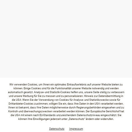
Wir verwenden Cookies, um Ihnen ein optimales Einkaufserlebnis auf unserer Website bieten zu
können. Einige Cookies sind für die Funktionalität unserer Website notwendig und werden
automatisch gesetzt. Analyse- und Statistik-Cookies helfen uns, unsere Seite stetig zu verbessern
und unsere Werbung für Sie zu messen und zu personalisieren. Hinweis zur Datenübermittlung in
die USA: Wenn Sie der Verwendung von Cookies für Analyse- und Statistikzwecke sowie für
Drittanbieter-Cookies zustimmen, willigen Sie ein, dass Ihre Daten in den USA verarbeitet werden.
Ihnen ist bekannt, dass Ihre Daten möglicherweise durch Regierungsbehörden eingesehen und zu
Kontroll- und überwachungszwecken verarbeitet werden können. Der Europäische Gerichtshof hat
die USA mit einem nach EU-Standards unzureichendem Datenschutzniveau eingeschätzt. Sie
können Ihre Einwilligungen jederzeit unter „Datenschutz“ ändern oder widerrufen.
Datenschutz
Impressum