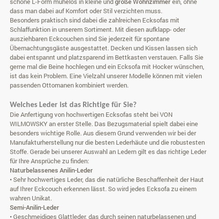
schöne L-Form mühelos in kleine und
große Wohnzimmer
ein, ohne
dass man dabei auf Komfort oder Stil verzichten muss.
Besonders praktisch sind dabei die zahlreichen Ecksofas mit
Schlaffunktion in unserem Sortiment. Mit diesen aufklapp- oder
ausziehbaren Eckcouchen sind Sie jederzeit für spontane
Übernachtungsgäste ausgestattet. Decken und Kissen lassen sich
dabei entspannt und platzsparend im Bettkasten verstauen. Falls Sie
gerne mal die Beine hochlegen und ein Ecksofa mit Hocker wünschen,
ist das kein Problem. Eine Vielzahl unserer Modelle können mit vielen
passenden Ottomanen
kombiniert werden.
Welches Leder ist das Richtige für Sie?
Die Anfertigung von hochwertigen Ecksofas steht bei VON
WILMOWSKY an erster Stelle. Das Bezugsmaterial spielt dabei eine
besonders wichtige Rolle. Aus diesem Grund verwenden wir bei der
Manufakturherstellung nur die besten Lederhäute und die robustesten
Stoffe. Gerade bei unserer Auswahl an Ledern gilt es das richtige Leder
für Ihre Ansprüche zu finden:
Naturbelassenes Anilin-Leder
• Sehr hochwertiges Leder, das die natürliche Beschaffenheit der Haut
auf Ihrer Eckcouch erkennen lässt. So wird jedes Ecksofa zu einem
wahren Unikat.
Semi-Anilin-Leder
• Geschmeidiges Glattleder, das durch seinen naturbelassenen und