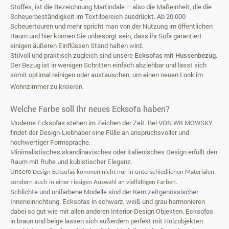
Stoffes, ist die Bezeichnung Martindale – also die Maßeinheit, die die
Scheuerbeständigkeit im Textilbereich ausdrückt. Ab 20.000
Scheuertouren und mehr spricht man von der Nutzung im öffentlichen
Raum und hier können Sie unbesorgt sein, dass ihr Sofa garantiert
einigen äußeren Einflüssen Stand halten wird.
Stilvoll und praktisch zugleich sind unsere
Ecksofas mit Hussenbezug
.
Der Bezug ist in wenigen Schritten einfach abziehbar und lässt sich
somit optimal reinigen oder austauschen, um einen neuen Look im
Wohnzimmer zu kreieren.
Welche Farbe soll Ihr neues Ecksofa haben?
Moderne Ecksofas stehen im Zeichen der Zeit. Bei VON WILMOWSKY
findet der Design-Liebhaber eine Fülle an anspruchsvoller und
hochwertiger Formsprache.
Minimalistisches skandinavisches oder italienisches Design erfüllt den
Raum mit Ruhe und kubistischer Eleganz.
Unsere
Design Ecksofas
kommen nicht nur in unterschiedlichen Materialen,
sondern auch in einer riesigen Auswahl an vielfältigen Farben.
Schlichte und unifarbene Modelle sind der Kern zeitgenössischer
Inneneinrichtung. Ecksofas in schwarz, weiß und grau harmonieren
dabei so gut wie mit allen anderen Interior-Design Objekten. Ecksofas
in braun und beige lassen sich außerdem perfekt mit Holzobjekten