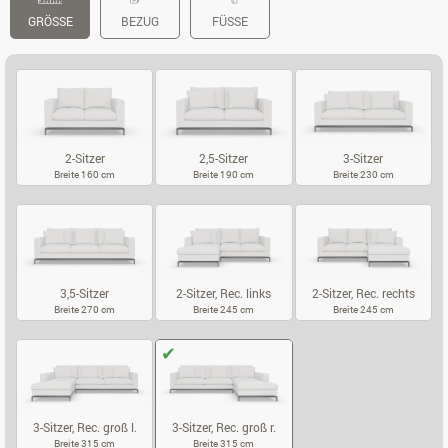
GRÖSSE
BEZUG
FÜSSE
2-Sitzer
2,5-Sitzer
3-Sitzer
Breite 160 cm
Breite 190 cm
Breite 230 cm
2-SITZER
2,5-SITZER
3-SITZER
3,5-Sitzer
2-Sitzer, Rec. links
2-Sitzer, Rec. rechts
Breite 270 cm
Breite 245 cm
Breite 245 cm
3,5-SITZER
2-SITZER, REC. LINKS
2-SITZER, RE
3-Sitzer, Rec. groß l.
3-Sitzer, Rec. groß r.
Breite 315 cm
Breite 315 cm