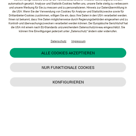
automatisch gesetzt. Analyse- und Statistik-Cookies helfen uns, unsere Seite stetig zu verbessern
und unsere Werbung für Sie zu messen und zu personalisieren. Hinweis zur Datenübermittlung in
die USA: Wenn Sie der Verwendung von Cookies für Analyse- und Statistikzwecke sowie für
Drittanbieter-Cookies zustimmen, willigen Sie ein, dass Ihre Daten in den USA verarbeitet werden.
Ihnen ist bekannt, dass Ihre Daten möglicherweise durch Regierungsbehörden eingesehen und zu
Kontroll- und überwachungszwecken verarbeitet werden können. Der Europäische Gerichtshof hat
die USA mit einem nach EU-Standards unzureichendem Datenschutzniveau eingeschätzt. Sie
können Ihre Einwilligungen jederzeit unter „Datenschutz“ ändern oder widerrufen.
Datenschutz
Impressum
ALLE COOKIES AKZEPTIEREN
NUR FUNKTIONALE COOKIES
KONFIGURIEREN