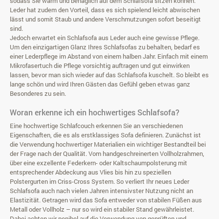
sodass Sie warm und behaglich auf dem Schlafsofa sitzen können.
Leder hat zudem den Vorteil, dass es sich spielend leicht abwischen
lässt und somit Staub und andere Verschmutzungen sofort beseitigt
sind.
Jedoch erwartet ein Schlafsofa aus Leder auch eine gewisse Pflege.
Um den einzigartigen Glanz Ihres Schlafsofas zu behalten, bedarf es
einer Lederpflege im Abstand von einem halben Jahr. Einfach mit einem
Mikrofasertuch die Pflege vorsichtig auftragen und gut einwirken
lassen, bevor man sich wieder auf das Schlafsofa kuschelt. So bleibt es
lange schön und wird Ihren Gästen das Gefühl geben etwas ganz
Besonderes zu sein.
Woran erkenne ich ein hochwertiges Schlafsofa?
Eine hochwertige Schlafcouch erkennen Sie an verschiedenen
Eigenschaften, die es als erstklassiges Sofa definieren. Zunächst ist
die Verwendung hochwertiger Materialien ein wichtiger Bestandteil bei
der Frage nach der Qualität. Vom handgeschreinerten Vollholzrahmen,
über eine exzellente Federkern- oder Kaltschaumpolsterung mit
entsprechender Abdeckung aus Vlies bis hin zu speziellen
Polstergurten im Criss-Cross System. So verliert Ihr neues Leder
Schlafsofa auch nach vielen Jahren intensivster Nutzung nicht an
Elastizität. Getragen wird das Sofa entweder von stabilen Füßen aus
Metall oder Vollholz – nur so wird ein stabiler Stand gewährleistet.
Dabei achten wir penibel auf die Verwendung von geprüften und