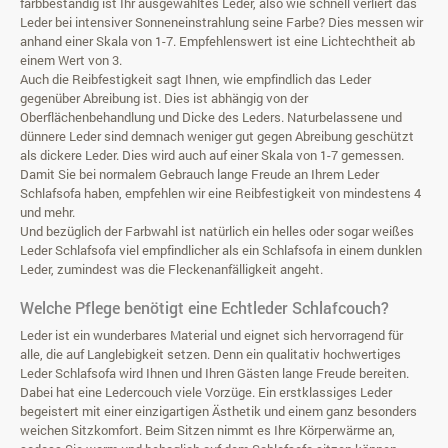
farbbeständig ist Ihr ausgewähltes Leder, also wie schnell verliert das
Leder bei intensiver Sonneneinstrahlung seine Farbe? Dies messen wir
anhand einer Skala von 1-7. Empfehlenswert ist eine Lichtechtheit ab
einem Wert von 3.
Auch die Reibfestigkeit sagt Ihnen, wie empfindlich das Leder
gegenüber Abreibung ist. Dies ist abhängig von der
Oberflächenbehandlung und Dicke des Leders. Naturbelassene und
dünnere Leder sind demnach weniger gut gegen Abreibung geschützt
als dickere Leder. Dies wird auch auf einer Skala von 1-7 gemessen.
Damit Sie bei normalem Gebrauch lange Freude an Ihrem Leder
Schlafsofa haben, empfehlen wir eine Reibfestigkeit von mindestens 4
und mehr.
Und bezüglich der Farbwahl ist natürlich ein helles oder sogar weißes
Leder Schlafsofa viel empfindlicher als ein Schlafsofa in einem dunklen
Leder, zumindest was die Fleckenanfälligkeit angeht.
Welche Pflege benötigt eine Echtleder Schlafcouch?
Leder ist ein wunderbares Material und eignet sich hervorragend für
alle, die auf Langlebigkeit setzen. Denn ein qualitativ hochwertiges
Leder Schlafsofa wird Ihnen und Ihren Gästen lange Freude bereiten.
Dabei hat eine Ledercouch viele Vorzüge. Ein erstklassiges Leder
begeistert mit einer einzigartigen Ästhetik und einem ganz besonders
weichen Sitzkomfort. Beim Sitzen nimmt es Ihre Körperwärme an,