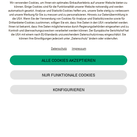
Wir verwenden Cookies, um Ihnen ein optimales Einkaufserlebnis auf unserer Website bieten zu
können. Einige Cookies sind für die Funktionalität unserer Website notwendig und werden
automatisch gesetzt. Analyse- und Statistik-Cookies helfen uns, unsere Seite stetig zu verbessern
und unsere Werbung für Sie zu messen und zu personalisieren. Hinweis zur Datenübermittlung in
die USA: Wenn Sie der Verwendung von Cookies für Analyse- und Statistikzwecke sowie für
Drittanbieter-Cookies zustimmen, willigen Sie ein, dass Ihre Daten in den USA verarbeitet werden.
Ihnen ist bekannt, dass Ihre Daten möglicherweise durch Regierungsbehörden eingesehen und zu
Kontroll- und überwachungszwecken verarbeitet werden können. Der Europäische Gerichtshof hat
die USA mit einem nach EU-Standards unzureichendem Datenschutzniveau eingeschätzt. Sie
können Ihre Einwilligungen jederzeit unter „Datenschutz“ ändern oder widerrufen.
Datenschutz
Impressum
ALLE COOKIES AKZEPTIEREN
NUR FUNKTIONALE COOKIES
KONFIGURIEREN