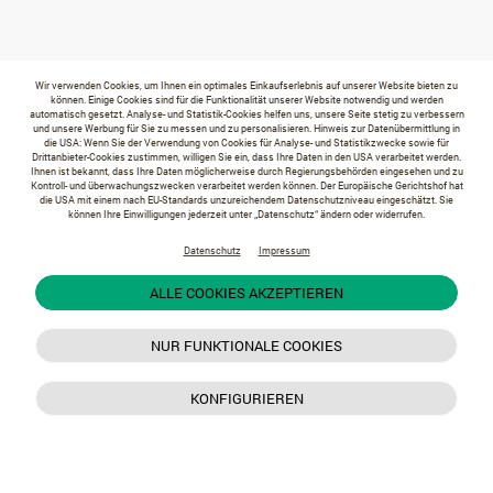
Wir verwenden Cookies, um Ihnen ein optimales Einkaufserlebnis auf unserer Website bieten zu
können. Einige Cookies sind für die Funktionalität unserer Website notwendig und werden
automatisch gesetzt. Analyse- und Statistik-Cookies helfen uns, unsere Seite stetig zu verbessern
und unsere Werbung für Sie zu messen und zu personalisieren. Hinweis zur Datenübermittlung in
die USA: Wenn Sie der Verwendung von Cookies für Analyse- und Statistikzwecke sowie für
Drittanbieter-Cookies zustimmen, willigen Sie ein, dass Ihre Daten in den USA verarbeitet werden.
Ihnen ist bekannt, dass Ihre Daten möglicherweise durch Regierungsbehörden eingesehen und zu
Kontroll- und überwachungszwecken verarbeitet werden können. Der Europäische Gerichtshof hat
die USA mit einem nach EU-Standards unzureichendem Datenschutzniveau eingeschätzt. Sie
können Ihre Einwilligungen jederzeit unter „Datenschutz“ ändern oder widerrufen.
Datenschutz
Impressum
ALLE COOKIES AKZEPTIEREN
NUR FUNKTIONALE COOKIES
KONFIGURIEREN