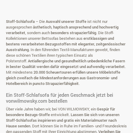
Stoff-Schlafsofa
– Die
Auswahl unserer Stoffe
ist nicht nur
ausgesprochen
ästhetisch
,
haptisch ansprechend und hochwertig
verarbeitet
, sondern auch
besonders strapazierfähig
. Die Stoff-
Kollektionen unserer Bettsofas bestehen aus
erstklassigen und
bestens verarbeiteten Bezugsstoffen mit eleganter, zeitgenössischer
Ausstrahlung
. In den führenden Textil-Manufakturen gewebt, finden
diese schönen Textilien ihren typischen Einsatz als
Polsterstoff.
Antiallergische und gesundheitlich unbedenkliche Fasern
in bester Qualität werden dafür eingesetzt und aufwendig verarbeitet
.
Mit mindestens
20.000 Scheuertouren
erfüllen unsere Möbelstoffe
gleich zweifach die Mindestanforderungen aus Gastronomie- und
Hotelbereich in puncto Strapazierfähigkeit
.
Ein Stoff-Schlafsofa für jeden Geschmack jetzt bei
vonwilmowsky.com bestellen
Über viele Jahre haben wir, bei VON WILMOWSKY, ein
Gespür für
besondere Bezugs-Stoffe
entwickelt.
Lassen Sie sich von unseren
Stoff-Schlafsofas inspirieren und gratis ein Materialmuster nach
Hause senden
. Dort können Sie in Ruhe im Familien- und Freundeskreis
den passenden Stoff mit Ihrer Einrichtung abstimmen.
Verleihen Sie