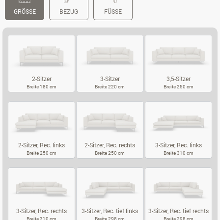
GRÖSSE
BEZUG
FÜSSE
2-Sitzer
3-Sitzer
3,5-Sitzer
Breite 180 cm
Breite 220 cm
Breite 250 cm
2-SITZER
3-SITZER
3,5-SITZER
2-Sitzer, Rec. links
2-Sitzer, Rec. rechts
3-Sitzer, Rec. links
Breite 250 cm
Breite 250 cm
Breite 310 cm
2-SITZER, REC. LINKS
2-SITZER, REC. RECHTS
3-SITZER, REC
3-Sitzer, Rec. rechts
3-Sitzer, Rec. tief links
3-Sitzer, Rec. tief rechts
Breite 310 cm
Breite 298 cm
Breite 298 cm