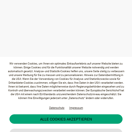
Wir verwenden Cookies, um Ihnen ein optimales Einkaufserlebnis auf unserer Website bieten zu
können. Einige Cookies sind für die Funktionalität unserer Website notwendig und werden
automatisch gesetzt. Analyse- und Statistik-Cookies helfen uns, unsere Seite stetig zu verbessern
und unsere Werbung für Sie zu messen und zu personalisieren. Hinweis zur Datenübermittlung in
die USA: Wenn Sie der Verwendung von Cookies für Analyse- und Statistikzwecke sowie für
Drittanbieter-Cookies zustimmen, willigen Sie ein, dass Ihre Daten in den USA verarbeitet werden.
Ihnen ist bekannt, dass Ihre Daten möglicherweise durch Regierungsbehörden eingesehen und zu
Kontroll- und überwachungszwecken verarbeitet werden können. Der Europäische Gerichtshof hat
die USA mit einem nach EU-Standards unzureichendem Datenschutzniveau eingeschätzt. Sie
können Ihre Einwilligungen jederzeit unter „Datenschutz“ ändern oder widerrufen.
Datenschutz
Impressum
ALLE COOKIES AKZEPTIEREN