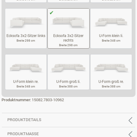
3-SITZER, REC. RECHTS
3-SITZER, REC. TIEF LINKS
3-SITZER, RE
Ecksofa 3x2-Sitzer links
Ecksofa 3x2-Sitzer
U-Form klein li.
rechts
Breite 298 cm
Breite 348 cm
Breite 298 cm
ECKSOFA 3X2-SITZER LINKS
U-FORM KLEIN
ECKSOFA 3X2-SITZER RECHTS
U-Form klein re.
U-Form groß li.
U-Form groß re.
Breite 348 cm
Breite 388 cm
Breite 388 cm
U-FORM KLEIN RE.
U-FORM GROSS LI.
U-FORM GROS
Produktnummer:
15082.7803-10962
PRODUKTDETAILS
PRODUKTMASSE