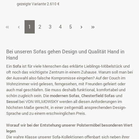
gezeigte Variante 2.610 €
Seite
Seite
Seite
Seite
Seite
1
2
3
4
5
Bei unseren Sofas gehen Design und Qualität Hand in
Hand
Ein
Sofa
ist für viele Menschen das erklärte Lieblings-Möbelstück und
oft noch das wichtigste Zentrum in einem Zuhause. Warum soll man bei
der Auswahl also falsche Kompromisse eingehen? Auf der Couch im
Wohnzimmer wird gelesen, ferngesehen, mit Freunden gefeiert oder
auch mal
geschlafen
. Sie muss deshalb funktional, komfortabel und
schön zugleich sein. Die
modernen Sofas
,
Chesterfield Sofas
und
Sessel
bei VON WILMOWSKY werden all diesen Anforderungen im
höchsten Maße gerecht, in einer zeitgemäß ansprechenden Design-
Sprache und zu einem erschwinglichen Preis.
Worauf wir bei der Entstehung unserer Polstermöbel besonderen Wert
legen
Die wahre Klasse unserer Sofa-Kollektionen offenbart sich neben ihrer