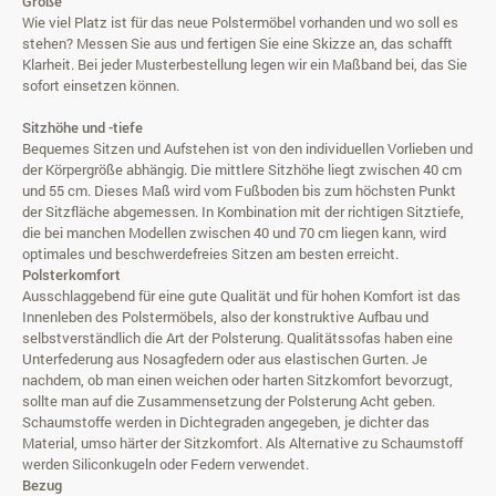
Größe
Wie viel Platz ist für das neue Polstermöbel vorhanden und wo soll es
stehen? Messen Sie aus und fertigen Sie eine Skizze an, das schafft
Klarheit. Bei jeder
Musterbestellung
legen wir ein Maßband bei, das Sie
sofort einsetzen können.
Sitzhöhe und -tiefe
Bequemes Sitzen und Aufstehen ist von den individuellen Vorlieben und
der Körpergröße abhängig. Die mittlere Sitzhöhe liegt zwischen 40 cm
und 55 cm. Dieses Maß wird vom Fußboden bis zum höchsten Punkt
der Sitzfläche abgemessen. In Kombination mit der richtigen Sitztiefe,
die bei manchen Modellen zwischen 40 und 70 cm liegen kann, wird
optimales und beschwerdefreies Sitzen am besten erreicht.
Polsterkomfort
Ausschlaggebend für eine gute Qualität und für hohen Komfort ist das
Innenleben des Polstermöbels, also der konstruktive Aufbau und
selbstverständlich die Art der Polsterung. Qualitätssofas haben eine
Unterfederung aus Nosagfedern oder aus elastischen Gurten. Je
nachdem, ob man einen weichen oder harten Sitzkomfort bevorzugt,
sollte man auf die Zusammensetzung der Polsterung Acht geben.
Schaumstoffe werden in Dichtegraden angegeben, je dichter das
Material, umso härter der Sitzkomfort. Als Alternative zu Schaumstoff
werden Siliconkugeln oder Federn verwendet.
Bezug