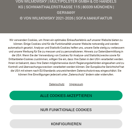
VON WILMOWSKY | MULTIPOLSTER GMBH & CO HANDELS
KG | SCHWANTHALERSTRASSE 115 | 80339 MÜNCHEN |
GERMANY
© VON WILMOWSKY 2021-2026 | SOFA MANUFAKTUR
Wir verwenden Cookies, um Ihnen ein optimales Einkaufserlebnis auf unserer Website bieten zu
können. Einige Cookies sind für die Funktionalität unserer Website notwendig und werden
automatisch gesetzt. Analyse- und Statistik-Cookies helfen uns, unsere Seite stetig zu verbessern
und unsere Werbung für Sie zu messen und zu personalisieren. Hinweis zur Datenübermittlung in
die USA: Wenn Sie der Verwendung von Cookies für Analyse- und Statistikzwecke sowie für
Drittanbieter-Cookies zustimmen, willigen Sie ein, dass Ihre Daten in den USA verarbeitet werden.
Ihnen ist bekannt, dass Ihre Daten möglicherweise durch Regierungsbehörden eingesehen und zu
Kontroll- und überwachungszwecken verarbeitet werden können. Der Europäische Gerichtshof hat
die USA mit einem nach EU-Standards unzureichendem Datenschutzniveau eingeschätzt. Sie
können Ihre Einwilligungen jederzeit unter „Datenschutz“ ändern oder widerrufen.
Datenschutz
Impressum
ALLE COOKIES AKZEPTIEREN
NUR FUNKTIONALE COOKIES
KONFIGURIEREN