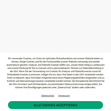
Wir verwenden Cookies, um Ihnen ein optimales Einkaufserlebnis auf unserer Website bieten zu
können. Einige Cookies sind für die Funktionalität unserer Website notwendig und werden
automatisch gesetzt. Analyse- und Statistik-Cookies helfen uns, unsere Seite stetig zu verbessern
und unsere Werbung für Sie zu messen und zu personalisieren. Hinweis zur Datenübermittlung in
die USA: Wenn Sie der Verwendung von Cookies für Analyse- und Statistikzwecke sowie für
Drittanbieter-Cookies zustimmen, willigen Sie ein, dass Ihre Daten in den USA verarbeitet werden.
Ihnen ist bekannt, dass Ihre Daten möglicherweise durch Regierungsbehörden eingesehen und zu
Kontroll- und überwachungszwecken verarbeitet werden können. Der Europäische Gerichtshof hat
die USA mit einem nach EU-Standards unzureichendem Datenschutzniveau eingeschätzt. Sie
können Ihre Einwilligungen jederzeit unter „Datenschutz“ ändern oder widerrufen.
Datenschutz
Impressum
ALLE COOKIES AKZEPTIEREN