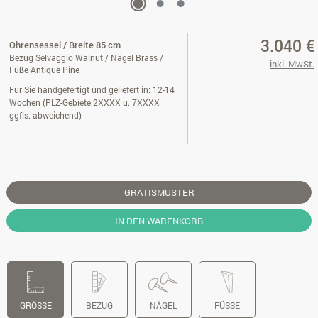
3.040 €
Ohrensessel / Breite 85 cm
Bezug Selvaggio Walnut / Nägel Brass /
inkl. MwSt.
Füße Antique Pine
Für Sie handgefertigt und geliefert in: 12-14
Wochen (PLZ-Gebiete 2XXXX u. 7XXXX
ggfls. abweichend)
GRATISMUSTER
IN DEN WARENKORB
GRÖSSE
BEZUG
NÄGEL
FÜSSE