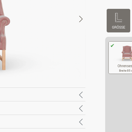
GRÖSSE
Ohrenses
Breite 85
OH