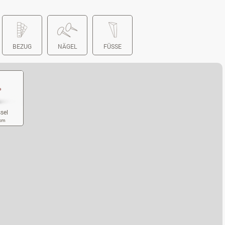
BEZUG
NÄGEL
FÜSSE
sel
 cm
RENSESSEL