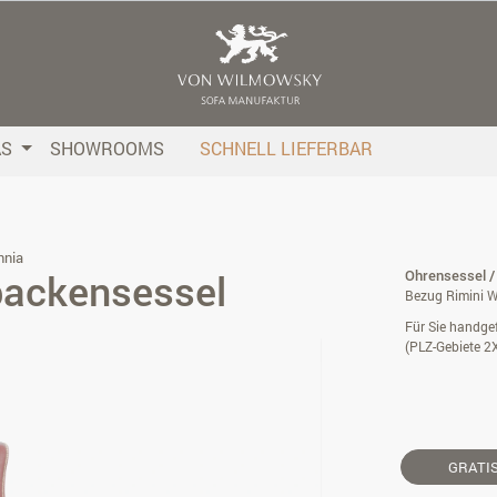
AS
SHOWROOMS
SCHNELL LIEFERBAR
nnia
backensessel
Ohrensessel /
Bezug Rimini W
Für Sie handgef
(PLZ-Gebiete 2
GRATI