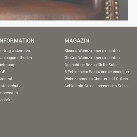
INFORMATION
MAGAZIN
ertrag widerrufen
Kleines Wohnzimmer einrichten
Zahlungsmethoden
Großes Wohnzimmer einrichten
ieferung
Der richtige Bezug für Ihr Sofa
AGB
5 Fehler beim Wohnzimmer einrichten
iderruf
Wohnzimmer im Chesterfield-Stil einrichten
Datenschutz
Schlafsofa-Guide - passendes Schlafsofa finden
Impressum
ontakt