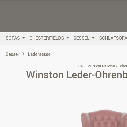
 Hauptinhalt springen
Zur Suche springen
Zur Hauptnavigation springen
SOFAS
CHESTERFIELDS
SESSEL
SCHLAFSOF
Sessel
Ledersessel
LINIE VON WILMOWSKY Brita
Winston Leder-Ohren
Bildergalerie überspringen