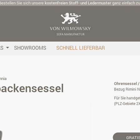
Bestellen Sie sich unsere
kostenfreien Stoff- und Ledermuster
ganz einfach z
AS
SHOWROOMS
SCHNELL LIEFERBAR
nnia
backensessel
Ohrensessel /
Bezug Rimini N
Für Sie handgef
(PLZ-Gebiete 2
GRATI