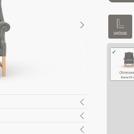
GRÖSSE
Ohrenses
Breite 85
OH