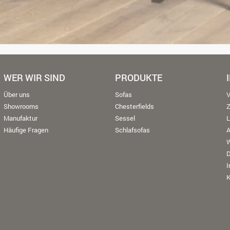
WER WIR SIND
PRODUKTE
Über uns
Sofas
V
Showrooms
Chesterfields
Manufaktur
Sessel
L
Häufige Fragen
Schlafsofas
W
K