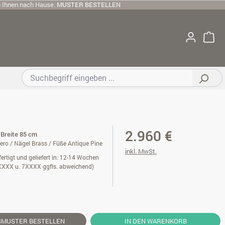
u Ihnen nach Hause.
MUSTER BESTELLEN
2.960 €
 Breite 85 cm
ero / Nägel Brass / Füße Antique Pine
inkl. MwSt.
ertigt und geliefert in: 12-14 Wochen
XXXX u. 7XXXX ggfls. abweichend)
SMUSTER
BESTELLEN
IN DEN WARENKORB