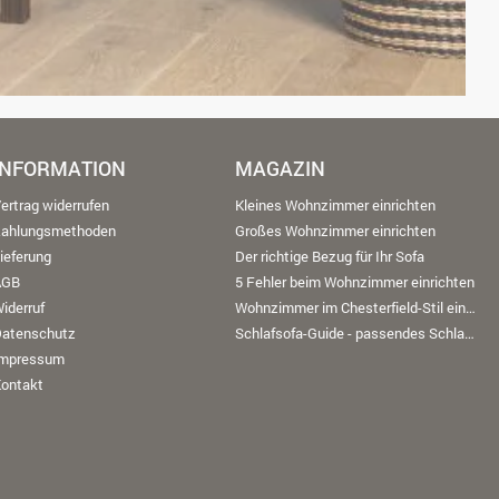
INFORMATION
MAGAZIN
ertrag widerrufen
Kleines Wohnzimmer einrichten
Zahlungsmethoden
Großes Wohnzimmer einrichten
ieferung
Der richtige Bezug für Ihr Sofa
AGB
5 Fehler beim Wohnzimmer einrichten
iderruf
Wohnzimmer im Chesterfield-Stil einrichten
Datenschutz
Schlafsofa-Guide - passendes Schlafsofa finden
Impressum
ontakt