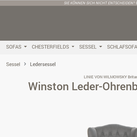
SIE KÖNNEN SICH NICHT ENTSCHEIDEN?
 Hauptinhalt springen
Zur Suche springen
Zur Hauptnavigation springen
SOFAS
CHESTERFIELDS
SESSEL
SCHLAFSOF
Sessel
Ledersessel
LINIE VON WILMOWSKY Brita
Winston Leder-Ohren
Bildergalerie überspringen