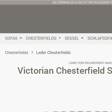
SIE KÖNNEN SICH NICHT ENTSCHEIDEN?
 Hauptinhalt springen
Zur Suche springen
Zur Hauptnavigation springen
SOFAS
CHESTERFIELDS
SESSEL
SCHLAFSOF
Chesterfields
Leder Chesterfields
LINIE VON WILMOWSKY Herit
Victorian Chesterfield 
Bildergalerie überspringen