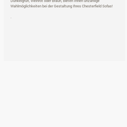
Dunkelgrün, Weinrot oder Braun, bieten Ihnen unzählige
Wahlmöglichkeiten bei der Gestaltung Ihres Chesterfield Sofas!
.