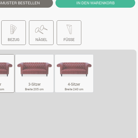
SMUSTER
BESTELLEN
IN DEN WARENKORB
BEZUG
NÄGEL
FÜSSE
r
3-Sitzer
4-Sitzer
0 cm
Breite 205 cm
Breite 240 cm
SITZER
3-SITZER
4-SITZER