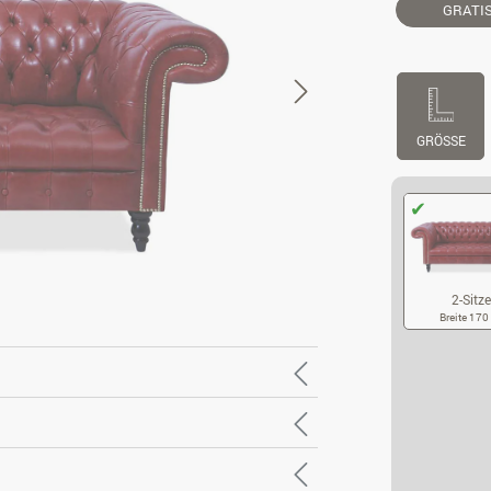
GRATI
GRÖSSE
2-Sitze
Breite 17
2-