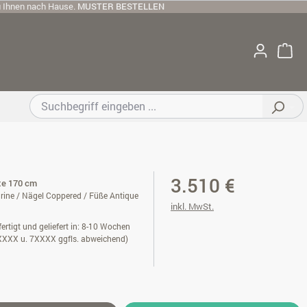
u Ihnen nach Hause.
MUSTER BESTELLEN
3.510 €
ite 170 cm
ine / Nägel Coppered / Füße Antique
inkl. MwSt.
ertigt und geliefert in: 8-10 Wochen
XXXX u. 7XXXX ggfls. abweichend)