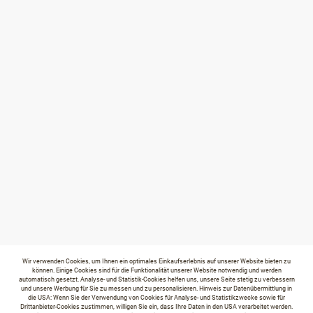
Wir verwenden Cookies, um Ihnen ein optimales Einkaufserlebnis auf unserer Website bieten zu
können. Einige Cookies sind für die Funktionalität unserer Website notwendig und werden
automatisch gesetzt. Analyse- und Statistik-Cookies helfen uns, unsere Seite stetig zu verbessern
und unsere Werbung für Sie zu messen und zu personalisieren. Hinweis zur Datenübermittlung in
die USA: Wenn Sie der Verwendung von Cookies für Analyse- und Statistikzwecke sowie für
Drittanbieter-Cookies zustimmen, willigen Sie ein, dass Ihre Daten in den USA verarbeitet werden.