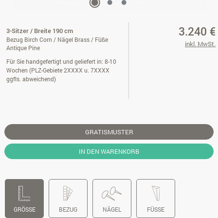
3.240 €
3-Sitzer / Breite 190 cm
Bezug Birch Corn / Nägel Brass / Füße
inkl. MwSt.
Antique Pine
Für Sie handgefertigt und geliefert in: 8-10
Wochen (PLZ-Gebiete 2XXXX u. 7XXXX
ggfls. abweichend)
GRATISMUSTER
IN DEN WARENKORB
GRÖSSE
BEZUG
NÄGEL
FÜSSE