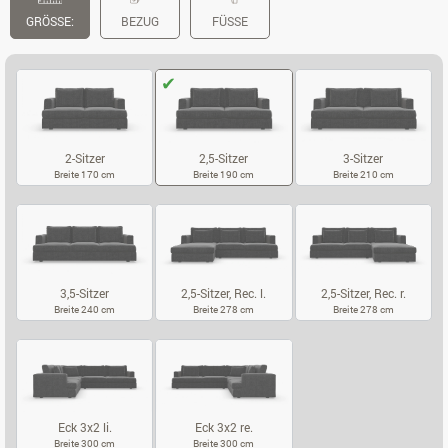
GRÖSSE:
BEZUG
FÜSSE
2-Sitzer
2,5-Sitzer
3-Sitzer
Breite 170 cm
Breite 190 cm
Breite 210 cm
2-SITZER
2,5-SITZER
3-SITZER
3,5-Sitzer
2,5-Sitzer, Rec. l.
2,5-Sitzer, Rec. r.
Breite 240 cm
Breite 278 cm
Breite 278 cm
3,5-SITZER
2,5-SITZER, REC. L.
2,5-SITZER, RE
Eck 3x2 li.
Eck 3x2 re.
Breite 300 cm
Breite 300 cm