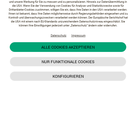
und unsere Werbung für Sie zu messen und zu personalisieren. Hinweis zur Datenübermittlung in
die USA: Wenn Sie der Verwendung von Cookies für Analyse- und Statistikzwecke sowie für
Drittanbieter-Cookies zustimmen, willigen Sie ein, dass Ihre Daten in den USA verarbeitet werden.
Ihnen ist bekannt, dass Ihre Daten möglicherweise durch Regierungsbehörden eingesehen und zu
Kontroll- und überwachungszwecken verarbeitet werden können. Der Europäische Gerichtshof hat
die USA mit einem nach EU-Standards unzureichendem Datenschutzniveau eingeschätzt. Sie
können Ihre Einwilligungen jederzeit unter „Datenschutz“ ändern oder widerrufen.
Datenschutz
Impressum
ALLE COOKIES AKZEPTIEREN
NUR FUNKTIONALE COOKIES
KONFIGURIEREN