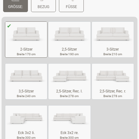
GRÖSSE:
BEZUG
FÜSSE
2-Sitzer
2,5-Sitzer
3-Sitzer
Breite 170 cm
Breite 190 cm
Breite 210 cm
2-SITZER
2,5-SITZER
3-SITZER
3,5-Sitzer
2,5-Sitzer, Rec. l.
2,5-Sitzer, Rec. r.
Breite 240 cm
Breite 278 cm
Breite 278 cm
3,5-SITZER
2,5-SITZER, REC. L.
2,5-SITZER, RE
Eck 3x2 li.
Eck 3x2 re.
Breite 300 cm
Breite 300 cm