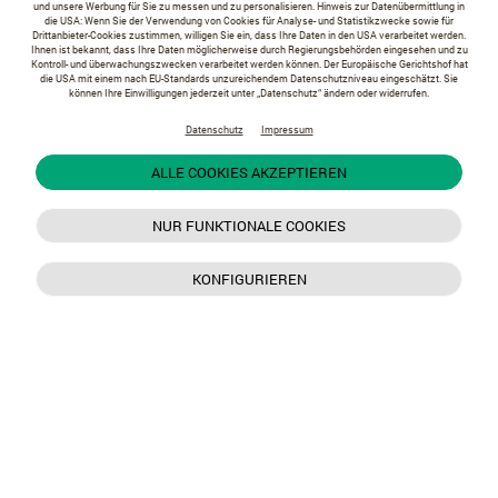
und unsere Werbung für Sie zu messen und zu personalisieren. Hinweis zur Datenübermittlung in
die USA: Wenn Sie der Verwendung von Cookies für Analyse- und Statistikzwecke sowie für
Drittanbieter-Cookies zustimmen, willigen Sie ein, dass Ihre Daten in den USA verarbeitet werden.
Ihnen ist bekannt, dass Ihre Daten möglicherweise durch Regierungsbehörden eingesehen und zu
Kontroll- und überwachungszwecken verarbeitet werden können. Der Europäische Gerichtshof hat
die USA mit einem nach EU-Standards unzureichendem Datenschutzniveau eingeschätzt. Sie
können Ihre Einwilligungen jederzeit unter „Datenschutz“ ändern oder widerrufen.
Datenschutz
Impressum
ALLE COOKIES AKZEPTIEREN
NUR FUNKTIONALE COOKIES
KONFIGURIEREN