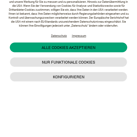
und unsere Werbung für Sie zu messen und zu personalisieren. Hinweis zur Datenübermittlung in
die USA: Wenn Sie der Verwendung von Cookies für Analyse- und Statistikzwecke sowie für
Drittanbieter-Cookies zustimmen, willigen Sie ein, dass Ihre Daten in den USA verarbeitet werden.
Ihnen ist bekannt, dass Ihre Daten möglicherweise durch Regierungsbehörden eingesehen und zu
Kontroll- und überwachungszwecken verarbeitet werden können. Der Europäische Gerichtshof hat
die USA mit einem nach EU-Standards unzureichendem Datenschutzniveau eingeschätzt. Sie
können Ihre Einwilligungen jederzeit unter „Datenschutz“ ändern oder widerrufen.
Datenschutz
Impressum
ALLE COOKIES AKZEPTIEREN
NUR FUNKTIONALE COOKIES
KONFIGURIEREN