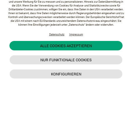
und unsere Werbung für Sie zu messen und zu personalisieren. Hinweis zur Datenübermittlung in
die USA: Wenn Sie der Verwendung von Cookies für Analyse- und Statistikzwecke sowie für
Drittanbieter-Cookies zustimmen, willigen Sie ein, dass Ihre Daten in den USA verarbeitet werden.
Ihnen ist bekannt, dass Ihre Daten möglicherweise durch Regierungsbehörden eingesehen und zu
Kontroll- und überwachungszwecken verarbeitet werden können. Der Europäische Gerichtshof hat
die USA mit einem nach EU-Standards unzureichendem Datenschutzniveau eingeschätzt. Sie
können Ihre Einwilligungen jederzeit unter „Datenschutz“ ändern oder widerrufen.
Datenschutz
Impressum
ALLE COOKIES AKZEPTIEREN
NUR FUNKTIONALE COOKIES
KONFIGURIEREN