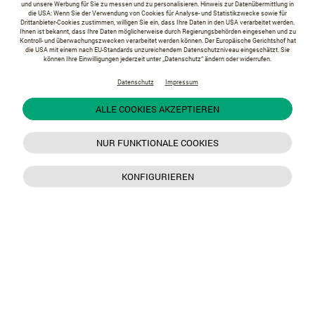
und unsere Werbung für Sie zu messen und zu personalisieren. Hinweis zur Datenübermittlung in
die USA: Wenn Sie der Verwendung von Cookies für Analyse- und Statistikzwecke sowie für
Drittanbieter-Cookies zustimmen, willigen Sie ein, dass Ihre Daten in den USA verarbeitet werden.
Ihnen ist bekannt, dass Ihre Daten möglicherweise durch Regierungsbehörden eingesehen und zu
Kontroll- und überwachungszwecken verarbeitet werden können. Der Europäische Gerichtshof hat
die USA mit einem nach EU-Standards unzureichendem Datenschutzniveau eingeschätzt. Sie
können Ihre Einwilligungen jederzeit unter „Datenschutz“ ändern oder widerrufen.
Datenschutz
Impressum
ALLE COOKIES AKZEPTIEREN
NUR FUNKTIONALE COOKIES
KONFIGURIEREN