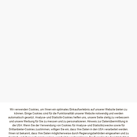
Wir verwenden Cookies, um Ihnen ein optimales Einkaufserlebnis auf unserer Website bieten zu
können. Einige Cookies sind für die Funktionalität unserer Website notwendig und werden
automatisch gesetzt. Analyse- und Statistik-Cookies helfen uns, unsere Seite stetig zu verbessern
und unsere Werbung für Sie zu messen und zu personalisieren. Hinweis zur Datenübermittlung in
die USA: Wenn Sie der Verwendung von Cookies für Analyse- und Statistikzwecke sowie für
Drittanbieter-Cookies zustimmen, willigen Sie ein, dass Ihre Daten in den USA verarbeitet werden.
Ihnen ist bekannt, dass Ihre Daten möglicherweise durch Regierungsbehörden eingesehen und zu