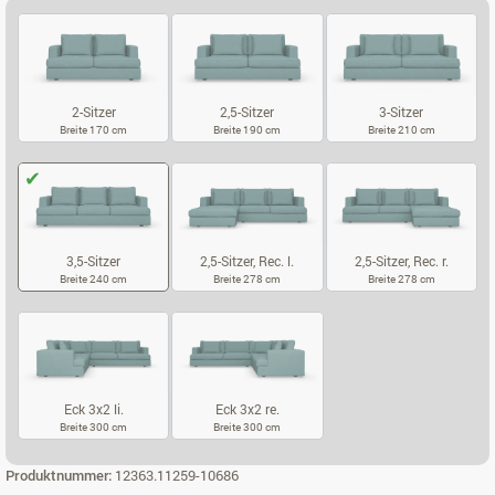
2-Sitzer
2,5-Sitzer
3-Sitzer
Breite 170 cm
Breite 190 cm
Breite 210 cm
2-SITZER
2,5-SITZER
3-SITZER
3,5-Sitzer
2,5-Sitzer, Rec. l.
2,5-Sitzer, Rec. r.
Breite 240 cm
Breite 278 cm
Breite 278 cm
3,5-SITZER
2,5-SITZER, REC. L.
2,5-SITZER, RE
Eck 3x2 li.
Eck 3x2 re.
Breite 300 cm
Breite 300 cm
ECK 3X2 LI.
ECK 3X2 RE.
Produktnummer:
12363.11259-10686