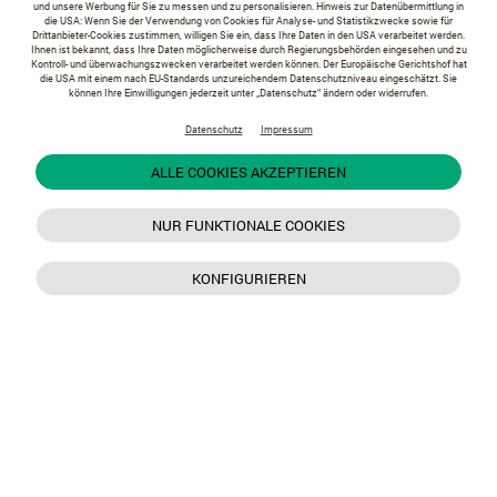
und unsere Werbung für Sie zu messen und zu personalisieren. Hinweis zur Datenübermittlung in
die USA: Wenn Sie der Verwendung von Cookies für Analyse- und Statistikzwecke sowie für
Drittanbieter-Cookies zustimmen, willigen Sie ein, dass Ihre Daten in den USA verarbeitet werden.
Ihnen ist bekannt, dass Ihre Daten möglicherweise durch Regierungsbehörden eingesehen und zu
Kontroll- und überwachungszwecken verarbeitet werden können. Der Europäische Gerichtshof hat
die USA mit einem nach EU-Standards unzureichendem Datenschutzniveau eingeschätzt. Sie
können Ihre Einwilligungen jederzeit unter „Datenschutz“ ändern oder widerrufen.
Datenschutz
Impressum
ALLE COOKIES AKZEPTIEREN
NUR FUNKTIONALE COOKIES
KONFIGURIEREN