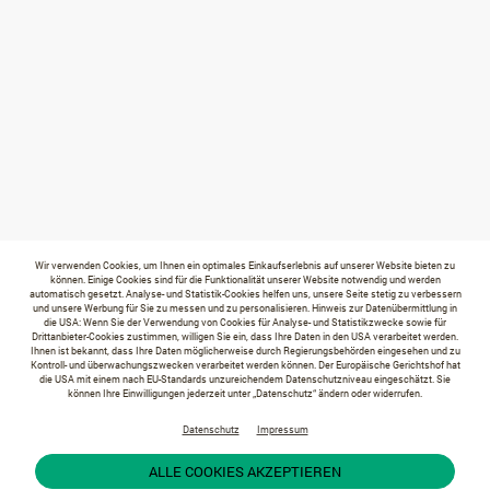
Wir verwenden Cookies, um Ihnen ein optimales Einkaufserlebnis auf unserer Website bieten zu
können. Einige Cookies sind für die Funktionalität unserer Website notwendig und werden
automatisch gesetzt. Analyse- und Statistik-Cookies helfen uns, unsere Seite stetig zu verbessern
und unsere Werbung für Sie zu messen und zu personalisieren. Hinweis zur Datenübermittlung in
die USA: Wenn Sie der Verwendung von Cookies für Analyse- und Statistikzwecke sowie für
Drittanbieter-Cookies zustimmen, willigen Sie ein, dass Ihre Daten in den USA verarbeitet werden.
Ihnen ist bekannt, dass Ihre Daten möglicherweise durch Regierungsbehörden eingesehen und zu
Kontroll- und überwachungszwecken verarbeitet werden können. Der Europäische Gerichtshof hat
die USA mit einem nach EU-Standards unzureichendem Datenschutzniveau eingeschätzt. Sie
können Ihre Einwilligungen jederzeit unter „Datenschutz“ ändern oder widerrufen.
Datenschutz
Impressum
ALLE COOKIES AKZEPTIEREN