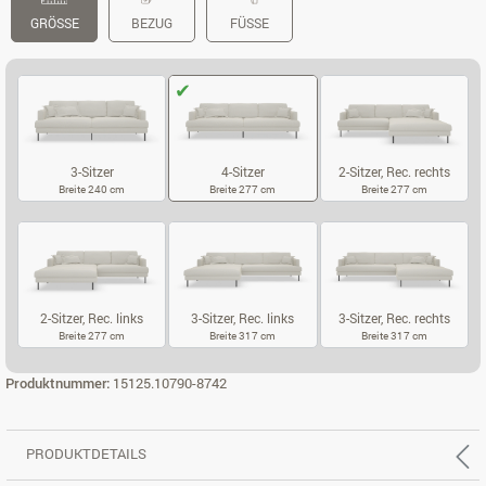
GRÖSSE
BEZUG
FÜSSE
3-Sitzer
4-Sitzer
2-Sitzer, Rec. rechts
Breite 240 cm
Breite 277 cm
Breite 277 cm
3-SITZER
4-SITZER
2-SITZER, RE
2-Sitzer, Rec. links
3-Sitzer, Rec. links
3-Sitzer, Rec. rechts
Breite 277 cm
Breite 317 cm
Breite 317 cm
2-SITZER, REC. LINKS
3-SITZER, REC. LINKS
3-SITZER, RE
Produktnummer:
15125.10790-8742
PRODUKTDETAILS