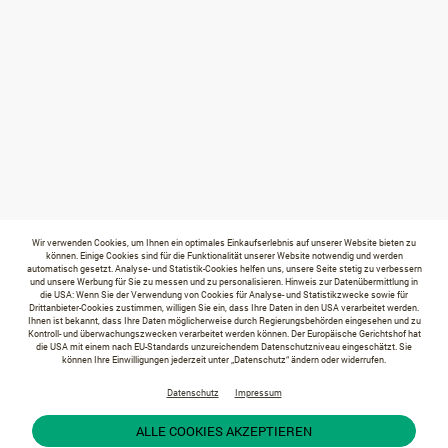
Wir verwenden Cookies, um Ihnen ein optimales Einkaufserlebnis auf unserer Website bieten zu
können. Einige Cookies sind für die Funktionalität unserer Website notwendig und werden
automatisch gesetzt. Analyse- und Statistik-Cookies helfen uns, unsere Seite stetig zu verbessern
und unsere Werbung für Sie zu messen und zu personalisieren. Hinweis zur Datenübermittlung in
die USA: Wenn Sie der Verwendung von Cookies für Analyse- und Statistikzwecke sowie für
Drittanbieter-Cookies zustimmen, willigen Sie ein, dass Ihre Daten in den USA verarbeitet werden.
Ihnen ist bekannt, dass Ihre Daten möglicherweise durch Regierungsbehörden eingesehen und zu
Kontroll- und überwachungszwecken verarbeitet werden können. Der Europäische Gerichtshof hat
die USA mit einem nach EU-Standards unzureichendem Datenschutzniveau eingeschätzt. Sie
können Ihre Einwilligungen jederzeit unter „Datenschutz“ ändern oder widerrufen.
Datenschutz
Impressum
ALLE COOKIES AKZEPTIEREN