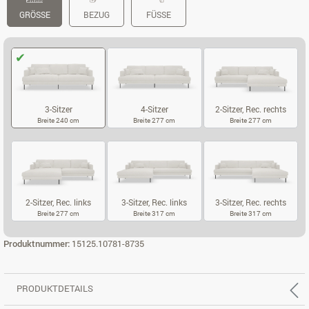
GRÖSSE
BEZUG
FÜSSE
3-Sitzer
4-Sitzer
2-Sitzer, Rec. rechts
Breite 240 cm
Breite 277 cm
Breite 277 cm
3-SITZER
4-SITZER
2-SITZER, RE
2-Sitzer, Rec. links
3-Sitzer, Rec. links
3-Sitzer, Rec. rechts
Breite 277 cm
Breite 317 cm
Breite 317 cm
2-SITZER, REC. LINKS
3-SITZER, REC. LINKS
3-SITZER, RE
Produktnummer:
15125.10781-8735
PRODUKTDETAILS