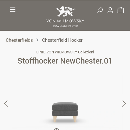
Zum Hauptinhalt springen
Chesterfields
Chesterfield Hocker
LINIE VON WILMOWSKY Collezioni
Stoffhocker NewChester.01
Bildergalerie überspringen