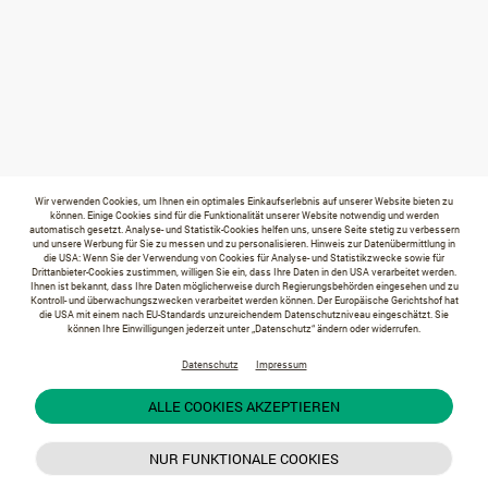
Wir verwenden Cookies, um Ihnen ein optimales Einkaufserlebnis auf unserer Website bieten zu
können. Einige Cookies sind für die Funktionalität unserer Website notwendig und werden
automatisch gesetzt. Analyse- und Statistik-Cookies helfen uns, unsere Seite stetig zu verbessern
und unsere Werbung für Sie zu messen und zu personalisieren. Hinweis zur Datenübermittlung in
die USA: Wenn Sie der Verwendung von Cookies für Analyse- und Statistikzwecke sowie für
Drittanbieter-Cookies zustimmen, willigen Sie ein, dass Ihre Daten in den USA verarbeitet werden.
Ihnen ist bekannt, dass Ihre Daten möglicherweise durch Regierungsbehörden eingesehen und zu
Kontroll- und überwachungszwecken verarbeitet werden können. Der Europäische Gerichtshof hat
die USA mit einem nach EU-Standards unzureichendem Datenschutzniveau eingeschätzt. Sie
können Ihre Einwilligungen jederzeit unter „Datenschutz“ ändern oder widerrufen.
Datenschutz
Impressum
ALLE COOKIES AKZEPTIEREN
NUR FUNKTIONALE COOKIES