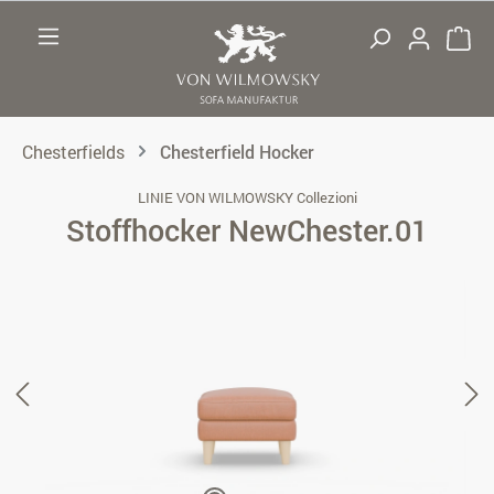
Zum Hauptinhalt springen
Chesterfields
Chesterfield Hocker
LINIE VON WILMOWSKY Collezioni
Stoffhocker NewChester.01
Bildergalerie überspringen