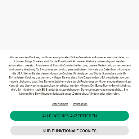
Wir verwenden Cookies, um Ihnen ein optimales Einkaufserlebnis auf unserer Website bieten zu
können. Einige Cookies sind für die Funktionalität unserer Website notwendig und werden
automatisch gesetzt. Analyse- und Statistik-Cookies helfen uns, unsere Seite stetig zu verbessern
und unsere Werbung für Sie zu messen und zu personalisieren. Hinweis zur Datenübermittlung in
die USA: Wenn Sie der Verwendung von Cookies für Analyse- und Statistikzwecke sowie für
Drittanbieter-Cookies zustimmen, willigen Sie ein, dass Ihre Daten in den USA verarbeitet werden.
Ihnen ist bekannt, dass Ihre Daten möglicherweise durch Regierungsbehörden eingesehen und zu
Kontroll- und überwachungszwecken verarbeitet werden können. Der Europäische Gerichtshof hat
die USA mit einem nach EU-Standards unzureichendem Datenschutzniveau eingeschätzt. Sie
können Ihre Einwilligungen jederzeit unter „Datenschutz“ ändern oder widerrufen.
Datenschutz
Impressum
ALLE COOKIES AKZEPTIEREN
NUR FUNKTIONALE COOKIES