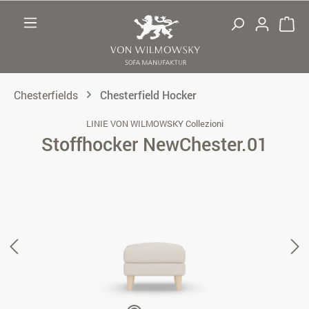
Zum Hauptinhalt springen
Chesterfields
Chesterfield Hocker
LINIE VON WILMOWSKY Collezioni
Stoffhocker NewChester.01
Bildergalerie überspringen