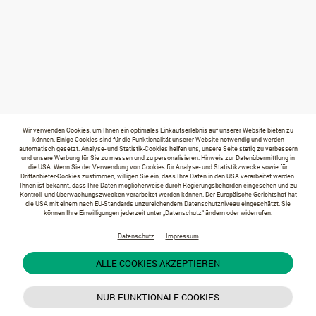
Wir verwenden Cookies, um Ihnen ein optimales Einkaufserlebnis auf unserer Website bieten zu
können. Einige Cookies sind für die Funktionalität unserer Website notwendig und werden
automatisch gesetzt. Analyse- und Statistik-Cookies helfen uns, unsere Seite stetig zu verbessern
und unsere Werbung für Sie zu messen und zu personalisieren. Hinweis zur Datenübermittlung in
die USA: Wenn Sie der Verwendung von Cookies für Analyse- und Statistikzwecke sowie für
Drittanbieter-Cookies zustimmen, willigen Sie ein, dass Ihre Daten in den USA verarbeitet werden.
Ihnen ist bekannt, dass Ihre Daten möglicherweise durch Regierungsbehörden eingesehen und zu
Kontroll- und überwachungszwecken verarbeitet werden können. Der Europäische Gerichtshof hat
die USA mit einem nach EU-Standards unzureichendem Datenschutzniveau eingeschätzt. Sie
können Ihre Einwilligungen jederzeit unter „Datenschutz“ ändern oder widerrufen.
Datenschutz
Impressum
ALLE COOKIES AKZEPTIEREN
NUR FUNKTIONALE COOKIES