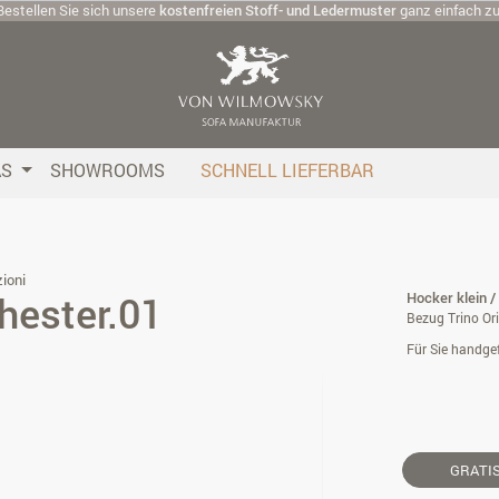
Bestellen Sie sich unsere
kostenfreien Stoff- und Ledermuster
ganz einfach z
AS
SHOWROOMS
SCHNELL LIEFERBAR
ioni
hester.01
Hocker klein /
Bezug Trino Ori
Für Sie handgef
GRATI