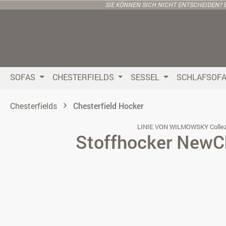
SIE KÖNNEN SICH NICHT ENTSCHEIDEN?
 Hauptinhalt springen
Zur Suche springen
Zur Hauptnavigation springen
SOFAS
CHESTERFIELDS
SESSEL
SCHLAFSOF
Chesterfields
Chesterfield Hocker
LINIE VON WILMOWSKY Collez
Stoffhocker NewC
Bildergalerie überspringen