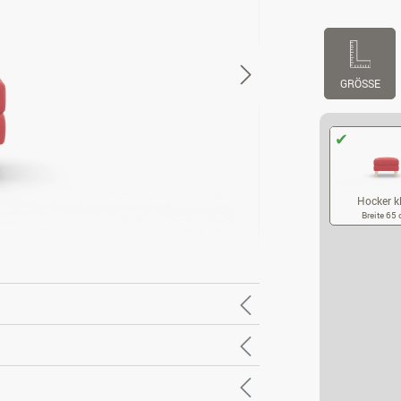
GRÖSSE
Hocker k
Breite 65
HO