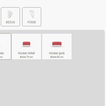
BEZUG
FÜSSE
Hocker mittel
Hocker groß
lein
Breite 75 cm
Breite 90 cm
 cm
HOCKER MITTEL
HOCKER GROSS
CKER KLEIN