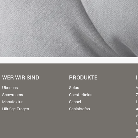
WER WIR SIND
PRODUKTE
Über uns
Sofas
V
Showrooms
Chesterfields
Manufaktur
Sessel
L
Häufige Fragen
Schlafsofas
W
K