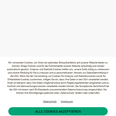
Wir verwenden Cookies, um Ihnen ein optimales Einkaufserlebnis auf unserer Website bieten zu
können. Einige Cookies sind für die Funktionalität unserer Website notwendig und werden
automatisch gesetzt. Analyse- und Statistik-Cookies helfen uns, unsere Seite stetig zu verbessern
und unsere Werbung für Sie zu messen und zu personalisieren. Hinweis zur Datenübermittlung in
die USA: Wenn Sie der Verwendung von Cookies für Analyse- und Statistikzwecke sowie für
Drittanbieter-Cookies zustimmen, willigen Sie ein, dass Ihre Daten in den USA verarbeitet werden.
Ihnen ist bekannt, dass Ihre Daten möglicherweise durch Regierungsbehörden eingesehen und zu
Kontroll- und überwachungszwecken verarbeitet werden können. Der Europäische Gerichtshof hat
die USA mit einem nach EU-Standards unzureichendem Datenschutzniveau eingeschätzt. Sie
können Ihre Einwilligungen jederzeit unter „Datenschutz“ ändern oder widerrufen.
Datenschutz
Impressum
ALLE COOKIES AKZEPTIEREN