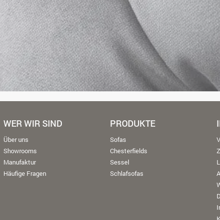
WER WIR SIND
PRODUKTE
Über uns
Sofas
V
Showrooms
Chesterfields
Manufaktur
Sessel
L
Häufige Fragen
Schlafsofas
W
K