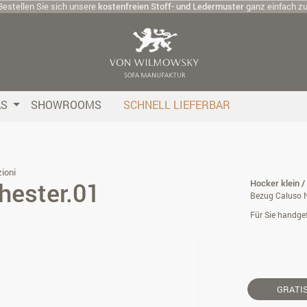
Bestellen Sie sich unsere
kostenfreien Stoff- und Ledermuster
ganz einfach z
AS
SHOWROOMS
SCHNELL LIEFERBAR
ioni
hester.01
Hocker klein /
Bezug Caluso N
Für Sie handgef
GRATI