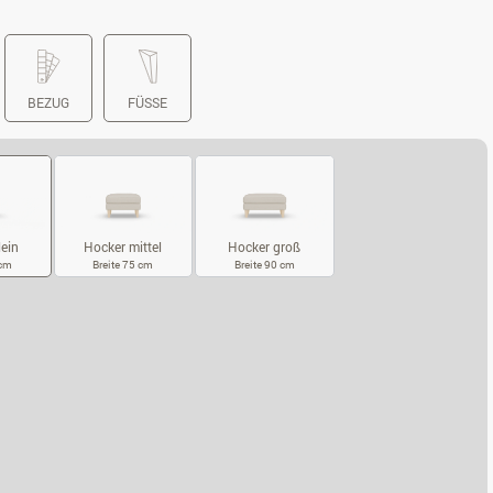
BEZUG
FÜSSE
Hocker mittel
Hocker groß
lein
Breite 75 cm
Breite 90 cm
 cm
HOCKER MITTEL
HOCKER GROSS
CKER KLEIN