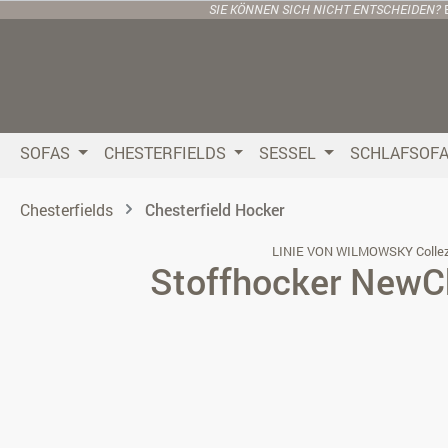
SIE KÖNNEN SICH NICHT ENTSCHEIDEN?
 Hauptinhalt springen
Zur Suche springen
Zur Hauptnavigation springen
SOFAS
CHESTERFIELDS
SESSEL
SCHLAFSOF
Chesterfields
Chesterfield Hocker
LINIE VON WILMOWSKY Collez
Stoffhocker NewC
Bildergalerie überspringen