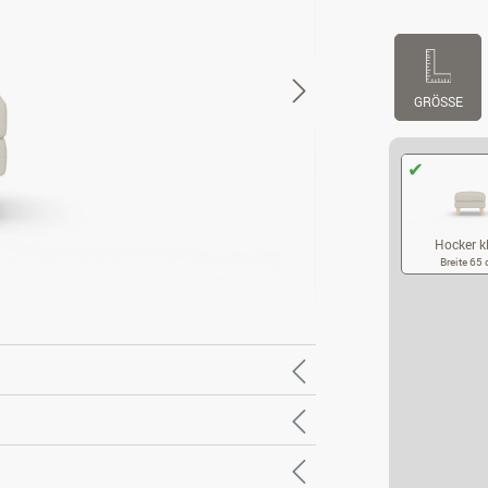
GRÖSSE
Hocker k
Breite 65
HO