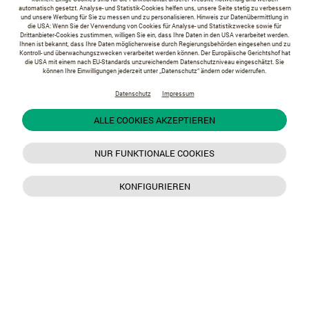
automatisch gesetzt. Analyse- und Statistik-Cookies helfen uns, unsere Seite stetig zu verbessern
und unsere Werbung für Sie zu messen und zu personalisieren. Hinweis zur Datenübermittlung in
die USA: Wenn Sie der Verwendung von Cookies für Analyse- und Statistikzwecke sowie für
Drittanbieter-Cookies zustimmen, willigen Sie ein, dass Ihre Daten in den USA verarbeitet werden.
Ihnen ist bekannt, dass Ihre Daten möglicherweise durch Regierungsbehörden eingesehen und zu
Kontroll- und überwachungszwecken verarbeitet werden können. Der Europäische Gerichtshof hat
die USA mit einem nach EU-Standards unzureichendem Datenschutzniveau eingeschätzt. Sie
können Ihre Einwilligungen jederzeit unter „Datenschutz“ ändern oder widerrufen.
Datenschutz
Impressum
ALLE COOKIES AKZEPTIEREN
NUR FUNKTIONALE COOKIES
KONFIGURIEREN