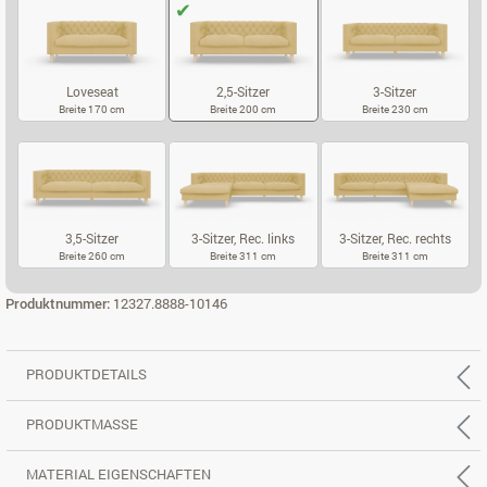
Loveseat
2,5-Sitzer
3-Sitzer
Breite 170 cm
Breite 200 cm
Breite 230 cm
LOVESEAT
2,5-SITZER
3-SITZER
3,5-Sitzer
3-Sitzer, Rec. links
3-Sitzer, Rec. rechts
Breite 260 cm
Breite 311 cm
Breite 311 cm
3,5-SITZER
3-SITZER, REC. LINKS
3-SITZER, RE
Produktnummer:
12327.8888-10146
PRODUKTDETAILS
PRODUKTMASSE
MATERIAL EIGENSCHAFTEN