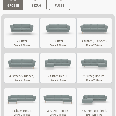
GRÖSSE
BEZUG
FÜSSE
2-Sitzer
3-Sitzer
4-Sitzer (3 Kissen)
Breite 180 cm
Breite 220 cm
Breite 250 cm
2-SITZER
3-SITZER
4-SITZER (3 K
4-Sitzer (2 Kissen)
2-Sitzer, Rec. li.
2-Sitzer, Rec. re.
Breite 250 cm
Breite 250 cm
Breite 250 cm
4-SITZER (2 KISSEN)
2-SITZER, REC. LI.
2-SITZER, REC
3-Sitzer, Rec. li.
3-Sitzer, Rec. re.
2-Sitzer, Rec. tief li.
Breite 310 cm
Breite 310 cm
Breite 255 cm