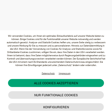
Wir verwenden Cookies, um Ihnen ein optimales Einkaufserlebnis auf unserer Website bieten zu
können. Einige Cookies sind für die Funktionalität unserer Website notwendig und werden
automatisch gesetzt. Analyse- und Statistik-Cookies helfen uns, unsere Seite stetig zu verbessern
und unsere Werbung für Sie zu messen und zu personalisieren. Hinweis zur Datenübermittlung in
die USA: Wenn Sie der Verwendung von Cookies für Analyse- und Statistikzwecke sowie für
Drittanbieter-Cookies zustimmen, willigen Sie ein, dass Ihre Daten in den USA verarbeitet werden.
Ihnen ist bekannt, dass Ihre Daten möglicherweise durch Regierungsbehörden eingesehen und zu
Kontroll- und überwachungszwecken verarbeitet werden können. Der Europäische Gerichtshof hat
die USA mit einem nach EU-Standards unzureichendem Datenschutzniveau eingeschätzt. Sie
können Ihre Einwilligungen jederzeit unter „Datenschutz“ ändern oder widerrufen.
Datenschutz
Impressum
ALLE COOKIES AKZEPTIEREN
NUR FUNKTIONALE COOKIES
KONFIGURIEREN