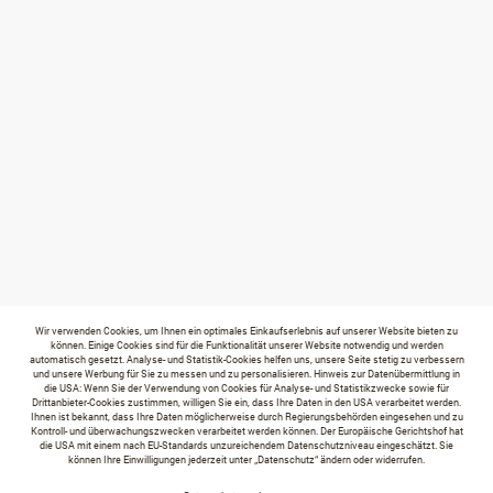
Wir verwenden Cookies, um Ihnen ein optimales Einkaufserlebnis auf unserer Website bieten zu
können. Einige Cookies sind für die Funktionalität unserer Website notwendig und werden
automatisch gesetzt. Analyse- und Statistik-Cookies helfen uns, unsere Seite stetig zu verbessern
und unsere Werbung für Sie zu messen und zu personalisieren. Hinweis zur Datenübermittlung in
die USA: Wenn Sie der Verwendung von Cookies für Analyse- und Statistikzwecke sowie für
Drittanbieter-Cookies zustimmen, willigen Sie ein, dass Ihre Daten in den USA verarbeitet werden.
Ihnen ist bekannt, dass Ihre Daten möglicherweise durch Regierungsbehörden eingesehen und zu
Kontroll- und überwachungszwecken verarbeitet werden können. Der Europäische Gerichtshof hat
die USA mit einem nach EU-Standards unzureichendem Datenschutzniveau eingeschätzt. Sie
können Ihre Einwilligungen jederzeit unter „Datenschutz“ ändern oder widerrufen.