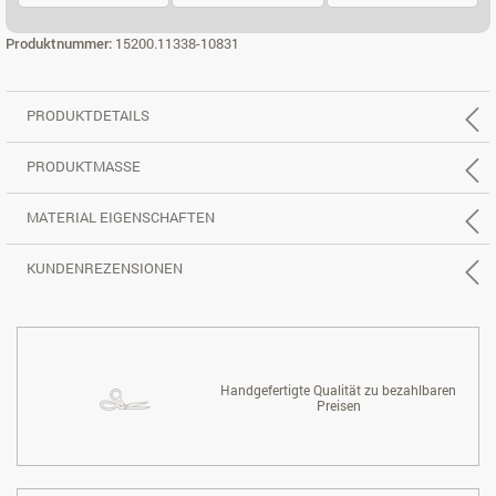
2,5-SITZER, REC. R.
ECK 3X2-SITZER LI.
ECK 3X2-SITZ
Produktnummer:
15200.11338-10831
PRODUKTDETAILS
PRODUKTMASSE
MATERIAL EIGENSCHAFTEN
KUNDENREZENSIONEN
Handgefertigte Qualität zu bezahlbaren
Preisen