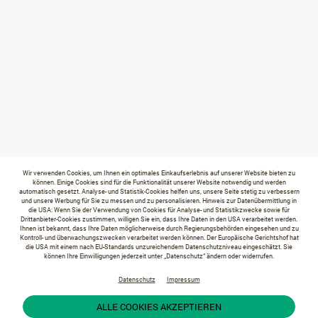
Wir verwenden Cookies, um Ihnen ein optimales Einkaufserlebnis auf unserer Website bieten zu
können. Einige Cookies sind für die Funktionalität unserer Website notwendig und werden
automatisch gesetzt. Analyse- und Statistik-Cookies helfen uns, unsere Seite stetig zu verbessern
und unsere Werbung für Sie zu messen und zu personalisieren. Hinweis zur Datenübermittlung in
die USA: Wenn Sie der Verwendung von Cookies für Analyse- und Statistikzwecke sowie für
Drittanbieter-Cookies zustimmen, willigen Sie ein, dass Ihre Daten in den USA verarbeitet werden.
Ihnen ist bekannt, dass Ihre Daten möglicherweise durch Regierungsbehörden eingesehen und zu
Kontroll- und überwachungszwecken verarbeitet werden können. Der Europäische Gerichtshof hat
die USA mit einem nach EU-Standards unzureichendem Datenschutzniveau eingeschätzt. Sie
können Ihre Einwilligungen jederzeit unter „Datenschutz“ ändern oder widerrufen.
Datenschutz
Impressum
ALLE COOKIES AKZEPTIEREN