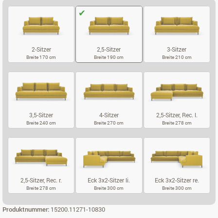
2-Sitzer
2,5-Sitzer
3-Sitzer
Breite 170 cm
Breite 190 cm
Breite 210 cm
2-SITZER
2,5-SITZER
3-SITZER
3,5-Sitzer
4-Sitzer
2,5-Sitzer, Rec. l.
Breite 240 cm
Breite 270 cm
Breite 278 cm
3,5-SITZER
4-SITZER
2,5-SITZER, RE
2,5-Sitzer, Rec. r.
Eck 3x2-Sitzer li.
Eck 3x2-Sitzer re.
Breite 278 cm
Breite 300 cm
Breite 300 cm
2,5-SITZER, REC. R.
ECK 3X2-SITZER LI.
ECK 3X2-SITZ
Produktnummer:
15200.11271-10830