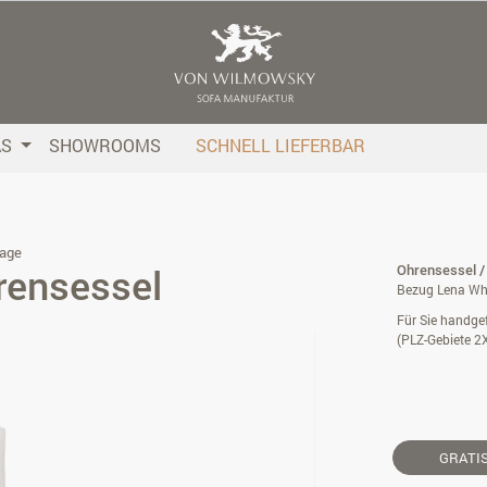
AS
SHOWROOMS
SCHNELL LIEFERBAR
age
rensessel
Ohrensessel /
Bezug Lena Whi
Für Sie handgef
(PLZ-Gebiete 2
GRATI