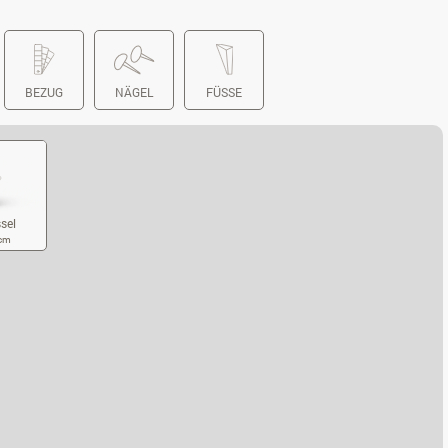
BEZUG
NÄGEL
FÜSSE
sel
 cm
RENSESSEL