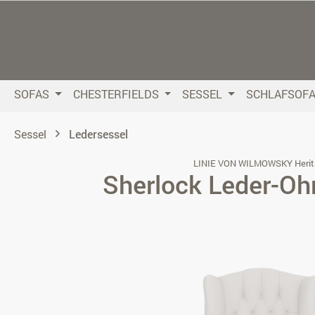
 Hauptinhalt springen
Zur Suche springen
Zur Hauptnavigation springen
SOFAS
CHESTERFIELDS
SESSEL
SCHLAFSOF
Sessel
Ledersessel
LINIE VON WILMOWSKY Herit
Sherlock Leder-Oh
Bildergalerie überspringen