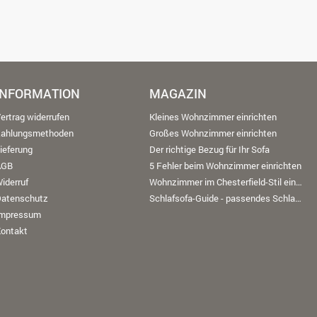
INFORMATION
MAGAZIN
ertrag widerrufen
Kleines Wohnzimmer einrichten
Zahlungsmethoden
Großes Wohnzimmer einrichten
ieferung
Der richtige Bezug für Ihr Sofa
AGB
5 Fehler beim Wohnzimmer einrichten
iderruf
Wohnzimmer im Chesterfield-Stil einrichten
Datenschutz
Schlafsofa-Guide - passendes Schlafsofa finden
Impressum
ontakt