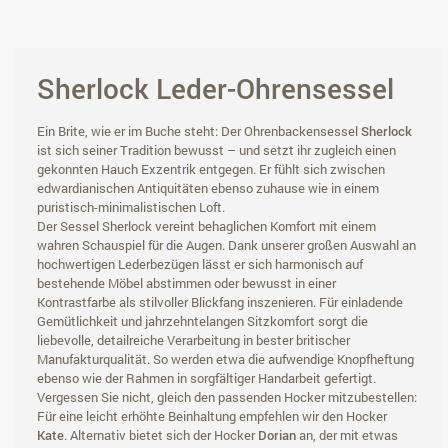
Sherlock Leder-Ohrensessel
Ein Brite, wie er im Buche steht: Der Ohrenbackensessel
Sherlock
ist sich seiner Tradition bewusst – und setzt ihr zugleich einen
gekonnten Hauch Exzentrik entgegen. Er fühlt sich zwischen
edwardianischen Antiquitäten ebenso zuhause wie in einem
puristisch-minimalistischen Loft.
Der Sessel Sherlock vereint behaglichen Komfort mit einem
wahren Schauspiel für die Augen. Dank unserer großen Auswahl an
hochwertigen Lederbezügen lässt er sich harmonisch auf
bestehende Möbel abstimmen oder bewusst in einer
Kontrastfarbe als stilvoller Blickfang inszenieren. Für einladende
Gemütlichkeit und jahrzehntelangen Sitzkomfort sorgt die
liebevolle, detailreiche Verarbeitung in bester britischer
Manufakturqualität. So werden etwa die aufwendige Knopfheftung
ebenso wie der Rahmen in sorgfältiger Handarbeit gefertigt.
Vergessen Sie nicht, gleich den passenden Hocker mitzubestellen:
Für eine leicht erhöhte Beinhaltung empfehlen wir den Hocker
Kate
. Alternativ bietet sich der Hocker
Dorian
an, der mit etwas