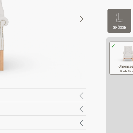
GRÖSSE
Ohrenses
Breite 82
OH