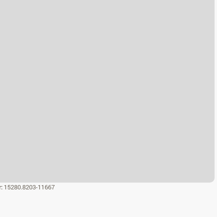
r:
15280.8203-11667