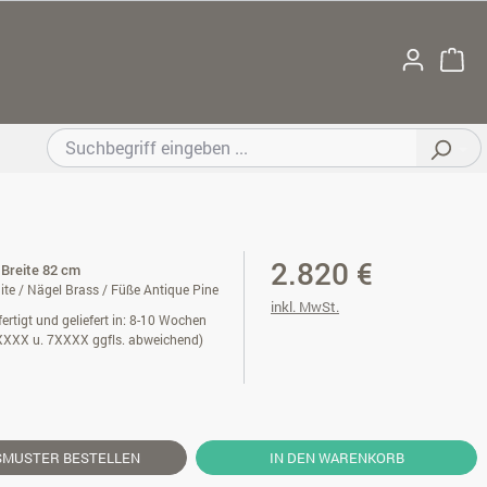
2.820 €
 Breite 82 cm
te / Nägel Brass / Füße Antique Pine
inkl. MwSt.
ertigt und geliefert in: 8-10 Wochen
XXXX u. 7XXXX ggfls. abweichend)
SMUSTER
BESTELLEN
IN DEN WARENKORB