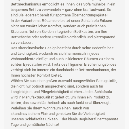
Bettmechanismus ermöglicht es Ihnen, das Sofa mühelos in ein
bequemes Bett zu verwandeln – ganz ohne Kraftaufwand. So
sind Sie jederzeit bereit für spontane Übernachtungsgäste!
In der Variante mit Récamiere bietet unser Schlafsofa Eriksen
nicht nur zusätzlichen Komfort, sondern auch praktischen
Stauraum. Nutzen Sie den integrierten Bettkasten, um Ihre
Bettwäsche oder andere Utensilien ordentlich und platzsparend
zu verstauen.
Das skandinavische Design besticht durch seine Bodenfreiheit
und Leichtigkeit, wodurch es sich harmonisch in jedes
Wohnambiente einfügt und auch in kleineren Räumen zu einem
echten Eyecatcher wird. Trotz des filigranen Erscheinungsbildes
verbirgt sich im Inneren ein durchdachter Bettmechanismus, der
Ihnen höchsten Komfort bietet.
Wählen Sie aus einer großen Auswahl ausgewählter Bezugstoffe,
die nicht nur optisch ansprechend sind, sondern auch für
Langlebigkeit und Pflegeleichtigkeit stehen. Jedes Schlafsofa
wird in Manufakturqualität gefertigt, um Ihnen ein Produkt zu
bieten, das sowohl ästhetisch als auch funktional überzeugt.
Verleihen Sie Ihrem Wohnraum einen Hauch von
skandinavischem Flair und genießen Sie die Vielseitigkeit
unseres Schlafsofas Eriksen – der ideale Begleiter für entspannte
Tage und gemütliche Nächte!