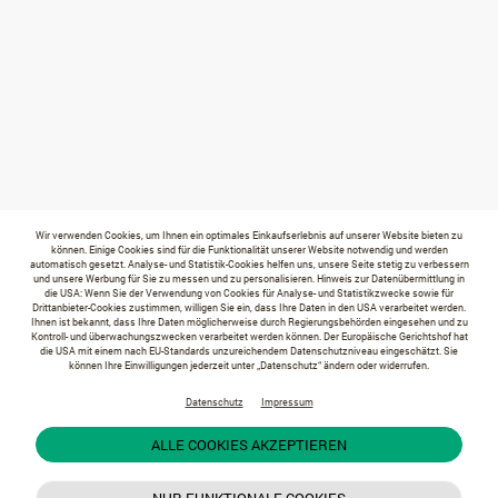
Wir verwenden Cookies, um Ihnen ein optimales Einkaufserlebnis auf unserer Website bieten zu
können. Einige Cookies sind für die Funktionalität unserer Website notwendig und werden
automatisch gesetzt. Analyse- und Statistik-Cookies helfen uns, unsere Seite stetig zu verbessern
und unsere Werbung für Sie zu messen und zu personalisieren. Hinweis zur Datenübermittlung in
die USA: Wenn Sie der Verwendung von Cookies für Analyse- und Statistikzwecke sowie für
Drittanbieter-Cookies zustimmen, willigen Sie ein, dass Ihre Daten in den USA verarbeitet werden.
Ihnen ist bekannt, dass Ihre Daten möglicherweise durch Regierungsbehörden eingesehen und zu
Kontroll- und überwachungszwecken verarbeitet werden können. Der Europäische Gerichtshof hat
die USA mit einem nach EU-Standards unzureichendem Datenschutzniveau eingeschätzt. Sie
können Ihre Einwilligungen jederzeit unter „Datenschutz“ ändern oder widerrufen.
Datenschutz
Impressum
ALLE COOKIES AKZEPTIEREN