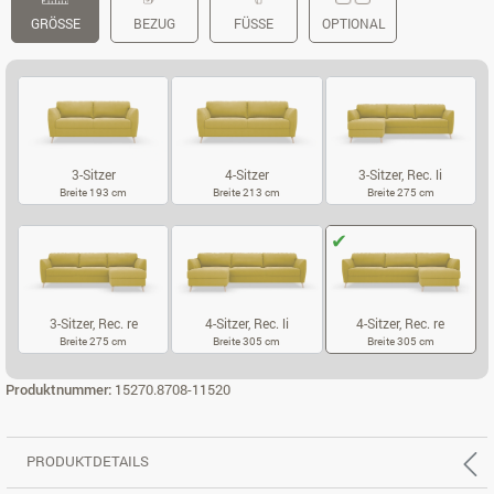
GRÖSSE
BEZUG
FÜSSE
OPTIONAL
3-Sitzer
4-Sitzer
3-Sitzer, Rec. li
Breite 193 cm
Breite 213 cm
Breite 275 cm
3-SITZER
4-SITZER
3-SITZER, REC.
3-Sitzer, Rec. re
4-Sitzer, Rec. li
4-Sitzer, Rec. re
Breite 275 cm
Breite 305 cm
Breite 305 cm
3-SITZER, REC. RE
4-SITZER, REC. LI
4-SITZER, REC
Produktnummer:
15270.8708-11520
PRODUKTDETAILS