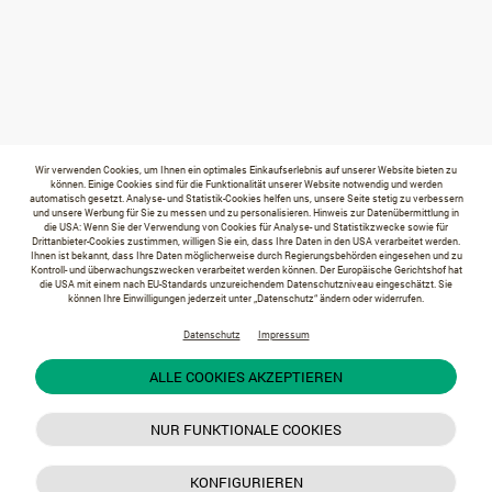
Wir verwenden Cookies, um Ihnen ein optimales Einkaufserlebnis auf unserer Website bieten zu
können. Einige Cookies sind für die Funktionalität unserer Website notwendig und werden
automatisch gesetzt. Analyse- und Statistik-Cookies helfen uns, unsere Seite stetig zu verbessern
und unsere Werbung für Sie zu messen und zu personalisieren. Hinweis zur Datenübermittlung in
die USA: Wenn Sie der Verwendung von Cookies für Analyse- und Statistikzwecke sowie für
Drittanbieter-Cookies zustimmen, willigen Sie ein, dass Ihre Daten in den USA verarbeitet werden.
Ihnen ist bekannt, dass Ihre Daten möglicherweise durch Regierungsbehörden eingesehen und zu
Kontroll- und überwachungszwecken verarbeitet werden können. Der Europäische Gerichtshof hat
die USA mit einem nach EU-Standards unzureichendem Datenschutzniveau eingeschätzt. Sie
können Ihre Einwilligungen jederzeit unter „Datenschutz“ ändern oder widerrufen.
Datenschutz
Impressum
ALLE COOKIES AKZEPTIEREN
NUR FUNKTIONALE COOKIES
KONFIGURIEREN