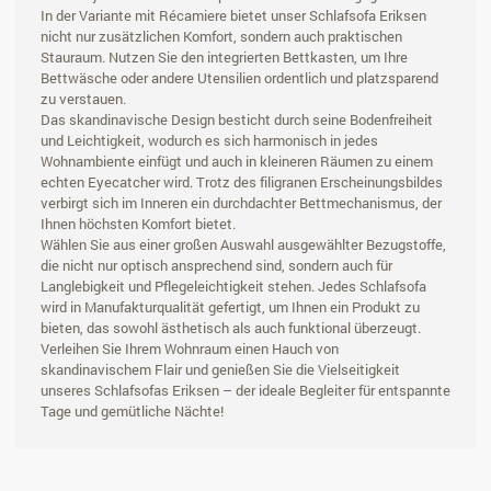
In der Variante mit Récamiere bietet unser Schlafsofa Eriksen
nicht nur zusätzlichen Komfort, sondern auch praktischen
Stauraum. Nutzen Sie den integrierten Bettkasten, um Ihre
Bettwäsche oder andere Utensilien ordentlich und platzsparend
zu verstauen.
Das skandinavische Design besticht durch seine Bodenfreiheit
und Leichtigkeit, wodurch es sich harmonisch in jedes
Wohnambiente einfügt und auch in kleineren Räumen zu einem
echten Eyecatcher wird. Trotz des filigranen Erscheinungsbildes
verbirgt sich im Inneren ein durchdachter Bettmechanismus, der
Ihnen höchsten Komfort bietet.
Wählen Sie aus einer großen Auswahl ausgewählter Bezugstoffe,
die nicht nur optisch ansprechend sind, sondern auch für
Langlebigkeit und Pflegeleichtigkeit stehen. Jedes Schlafsofa
wird in Manufakturqualität gefertigt, um Ihnen ein Produkt zu
bieten, das sowohl ästhetisch als auch funktional überzeugt.
Verleihen Sie Ihrem Wohnraum einen Hauch von
skandinavischem Flair und genießen Sie die Vielseitigkeit
unseres Schlafsofas Eriksen – der ideale Begleiter für entspannte
Tage und gemütliche Nächte!