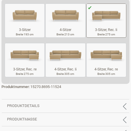
3-Sitzer
4-Sitzer
3-Sitzer, Rec. li
Breite 193 cm
Breite 213 cm
Breite 275 cm
3-SITZER
4-SITZER
3-SITZER, REC.
3-Sitzer, Rec. re
4-Sitzer, Rec. li
4-Sitzer, Rec. re
Breite 275 cm
Breite 305 cm
Breite 305 cm
3-SITZER, REC. RE
4-SITZER, REC. LI
4-SITZER, REC
Produktnummer:
15270.8695-11524
PRODUKTDETAILS
PRODUKTMASSE