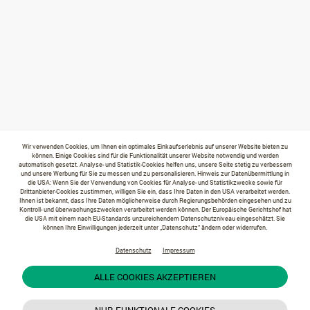
Wir verwenden Cookies, um Ihnen ein optimales Einkaufserlebnis auf unserer Website bieten zu
können. Einige Cookies sind für die Funktionalität unserer Website notwendig und werden
automatisch gesetzt. Analyse- und Statistik-Cookies helfen uns, unsere Seite stetig zu verbessern
und unsere Werbung für Sie zu messen und zu personalisieren. Hinweis zur Datenübermittlung in
die USA: Wenn Sie der Verwendung von Cookies für Analyse- und Statistikzwecke sowie für
Drittanbieter-Cookies zustimmen, willigen Sie ein, dass Ihre Daten in den USA verarbeitet werden.
Ihnen ist bekannt, dass Ihre Daten möglicherweise durch Regierungsbehörden eingesehen und zu
Kontroll- und überwachungszwecken verarbeitet werden können. Der Europäische Gerichtshof hat
die USA mit einem nach EU-Standards unzureichendem Datenschutzniveau eingeschätzt. Sie
können Ihre Einwilligungen jederzeit unter „Datenschutz“ ändern oder widerrufen.
Datenschutz
Impressum
ALLE COOKIES AKZEPTIEREN