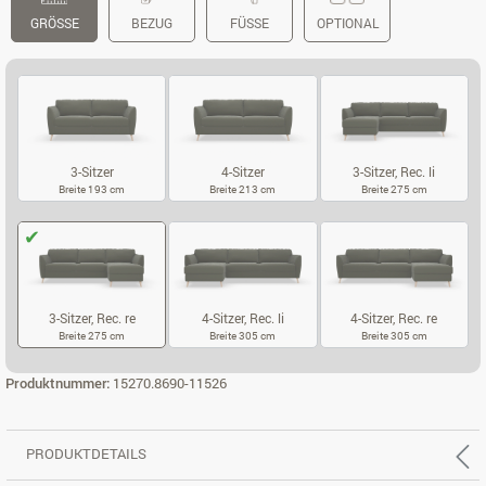
GRÖSSE
BEZUG
FÜSSE
OPTIONAL
3-Sitzer
4-Sitzer
3-Sitzer, Rec. li
Breite 193 cm
Breite 213 cm
Breite 275 cm
3-SITZER
4-SITZER
3-SITZER, REC.
3-Sitzer, Rec. re
4-Sitzer, Rec. li
4-Sitzer, Rec. re
Breite 275 cm
Breite 305 cm
Breite 305 cm
3-SITZER, REC. RE
4-SITZER, REC. LI
4-SITZER, REC
Produktnummer:
15270.8690-11526
PRODUKTDETAILS