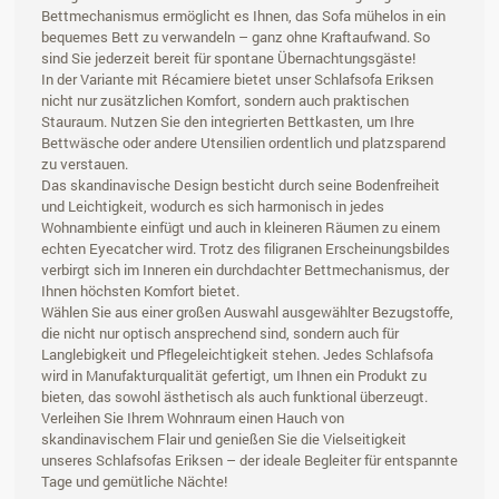
Bettmechanismus ermöglicht es Ihnen, das Sofa mühelos in ein
bequemes Bett zu verwandeln – ganz ohne Kraftaufwand. So
sind Sie jederzeit bereit für spontane Übernachtungsgäste!
In der Variante mit Récamiere bietet unser Schlafsofa Eriksen
nicht nur zusätzlichen Komfort, sondern auch praktischen
Stauraum. Nutzen Sie den integrierten Bettkasten, um Ihre
Bettwäsche oder andere Utensilien ordentlich und platzsparend
zu verstauen.
Das skandinavische Design besticht durch seine Bodenfreiheit
und Leichtigkeit, wodurch es sich harmonisch in jedes
Wohnambiente einfügt und auch in kleineren Räumen zu einem
echten Eyecatcher wird. Trotz des filigranen Erscheinungsbildes
verbirgt sich im Inneren ein durchdachter Bettmechanismus, der
Ihnen höchsten Komfort bietet.
Wählen Sie aus einer großen Auswahl ausgewählter Bezugstoffe,
die nicht nur optisch ansprechend sind, sondern auch für
Langlebigkeit und Pflegeleichtigkeit stehen. Jedes Schlafsofa
wird in Manufakturqualität gefertigt, um Ihnen ein Produkt zu
bieten, das sowohl ästhetisch als auch funktional überzeugt.
Verleihen Sie Ihrem Wohnraum einen Hauch von
skandinavischem Flair und genießen Sie die Vielseitigkeit
unseres Schlafsofas Eriksen – der ideale Begleiter für entspannte
Tage und gemütliche Nächte!