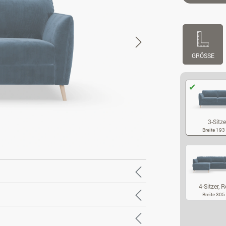
GRÖSSE
3-Sitze
Breite 19
3-
4-Sitzer, Re
Breite 30
4-