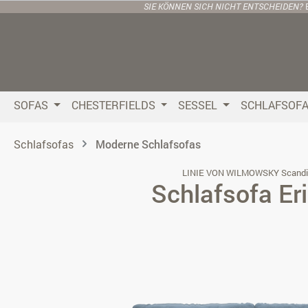
SIE KÖNNEN SICH NICHT ENTSCHEIDEN?
 Hauptinhalt springen
Zur Suche springen
Zur Hauptnavigation springen
SOFAS
CHESTERFIELDS
SESSEL
SCHLAFSOF
Schlafsofas
Moderne Schlafsofas
LINIE VON WILMOWSKY Scandi
Schlafsofa Er
Bildergalerie überspringen