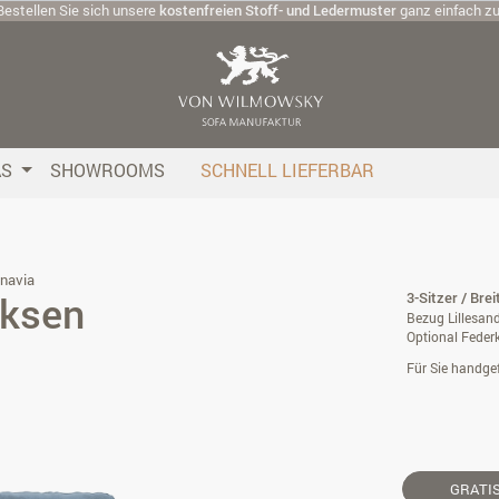
Bestellen Sie sich unsere
kostenfreien Stoff- und Ledermuster
ganz einfach z
AS
SHOWROOMS
SCHNELL LIEFERBAR
navia
iksen
3-Sitzer / Bre
Bezug Lillesand
Optional Feder
Für Sie handgef
GRATI