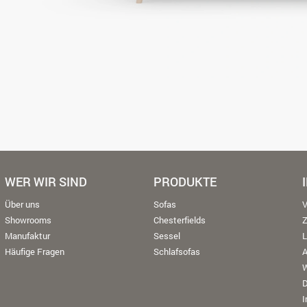
WER WIR SIND
PRODUKTE
Über uns
Sofas
V
Showrooms
Chesterfields
Manufaktur
Sessel
L
Häufige Fragen
Schlafsofas
W