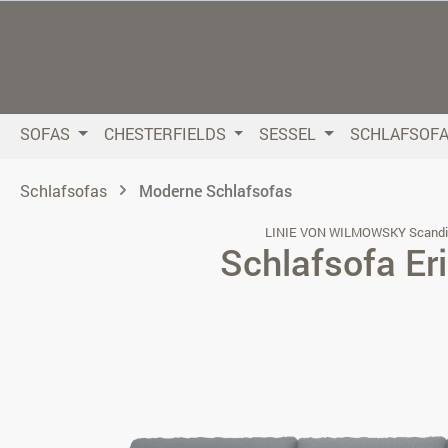
 Hauptinhalt springen
Zur Suche springen
Zur Hauptnavigation springen
SOFAS
CHESTERFIELDS
SESSEL
SCHLAFSOF
Schlafsofas
Moderne Schlafsofas
LINIE VON WILMOWSKY Scandi
Schlafsofa Er
Bildergalerie überspringen