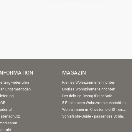
INFORMATION
MAGAZIN
ertrag widerrufen
Kleines Wohnzimmer einrichten
Zahlungsmethoden
Großes Wohnzimmer einrichten
ieferung
Der richtige Bezug für Ihr Sofa
AGB
5 Fehler beim Wohnzimmer einrichten
iderruf
Wohnzimmer im Chesterfield-Stil einrichten
Datenschutz
Schlafsofa-Guide - passendes Schlafsofa finden
Impressum
ontakt