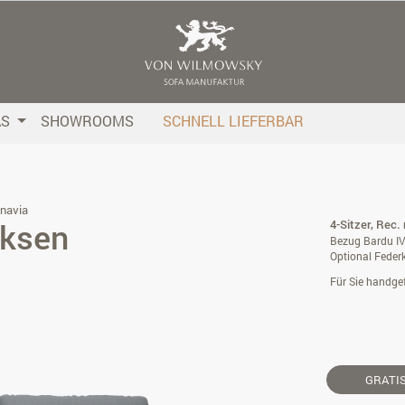
AS
SHOWROOMS
SCHNELL LIEFERBAR
navia
iksen
4-Sitzer, Rec.
Bezug Bardu IV
Optional Feder
Für Sie handgef
GRATI