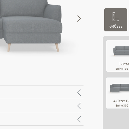
GRÖSSE
3-Sitze
Breite 19
3-
4-Sitzer, Re
Breite 30
4-