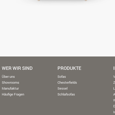
WER WIR SIND
PRODUKTE
Über uns
Sofas
V
Showrooms
Chesterfields
Manufaktur
Sessel
L
Häufige Fragen
Schlafsofas
W