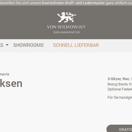
Bestellen Sie sich unsere
kostenfreien Stoff- und Ledermuster
ganz einfach z
AS
SHOWROOMS
SCHNELL LIEFERBAR
navia
iksen
3-Sitzer, Rec. 
Bezug Bardu IV 
Optional Feder
Für Sie handgef
GRATI