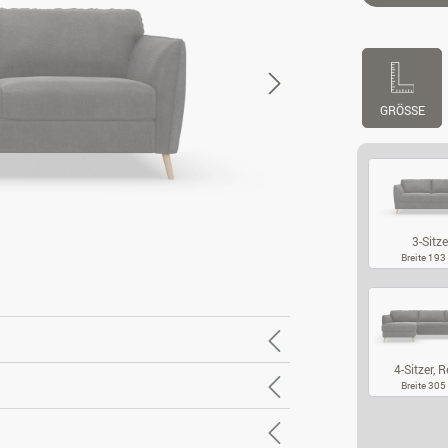
GRÖSSE
3-Sitze
Breite 19
3-
4-Sitzer, Re
Breite 30
4-