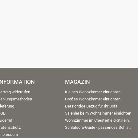
INFORMATION
MAGAZIN
ertrag widerrufen
Kleines Wohnzimmer einrichten
Zahlungsmethoden
Großes Wohnzimmer einrichten
ieferung
Der richtige Bezug für Ihr Sofa
AGB
5 Fehler beim Wohnzimmer einrichten
iderruf
Wohnzimmer im Chesterfield-Stil einrichten
Datenschutz
Schlafsofa-Guide - passendes Schlafsofa finden
Impressum