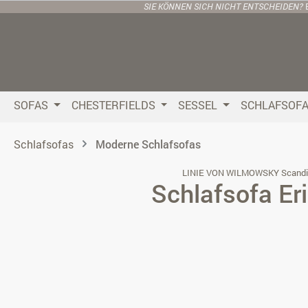
SIE KÖNNEN SICH NICHT ENTSCHEIDEN?
 Hauptinhalt springen
Zur Suche springen
Zur Hauptnavigation springen
SOFAS
CHESTERFIELDS
SESSEL
SCHLAFSOF
Schlafsofas
Moderne Schlafsofas
LINIE VON WILMOWSKY Scandi
Schlafsofa Er
Bildergalerie überspringen