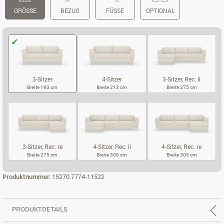
GRÖSSE
BEZUG
FÜSSE
OPTIONAL
3-Sitzer
4-Sitzer
3-Sitzer, Rec. li
Breite 193 cm
Breite 213 cm
Breite 275 cm
3-SITZER
4-SITZER
3-SITZER, REC.
3-Sitzer, Rec. re
4-Sitzer, Rec. li
4-Sitzer, Rec. re
Breite 275 cm
Breite 305 cm
Breite 305 cm
3-SITZER, REC. RE
4-SITZER, REC. LI
4-SITZER, REC
Produktnummer:
15270.7774-11522
PRODUKTDETAILS