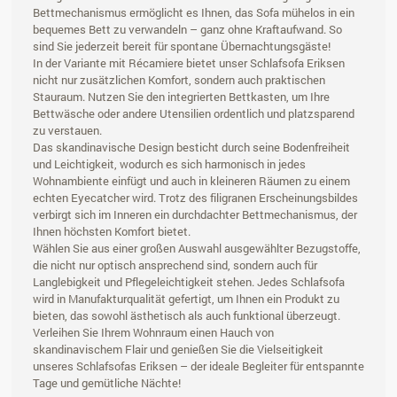
Bettmechanismus ermöglicht es Ihnen, das Sofa mühelos in ein
bequemes Bett zu verwandeln – ganz ohne Kraftaufwand. So
sind Sie jederzeit bereit für spontane Übernachtungsgäste!
In der Variante mit Récamiere bietet unser Schlafsofa Eriksen
nicht nur zusätzlichen Komfort, sondern auch praktischen
Stauraum. Nutzen Sie den integrierten Bettkasten, um Ihre
Bettwäsche oder andere Utensilien ordentlich und platzsparend
zu verstauen.
Das skandinavische Design besticht durch seine Bodenfreiheit
und Leichtigkeit, wodurch es sich harmonisch in jedes
Wohnambiente einfügt und auch in kleineren Räumen zu einem
echten Eyecatcher wird. Trotz des filigranen Erscheinungsbildes
verbirgt sich im Inneren ein durchdachter Bettmechanismus, der
Ihnen höchsten Komfort bietet.
Wählen Sie aus einer großen Auswahl ausgewählter Bezugstoffe,
die nicht nur optisch ansprechend sind, sondern auch für
Langlebigkeit und Pflegeleichtigkeit stehen. Jedes Schlafsofa
wird in Manufakturqualität gefertigt, um Ihnen ein Produkt zu
bieten, das sowohl ästhetisch als auch funktional überzeugt.
Verleihen Sie Ihrem Wohnraum einen Hauch von
skandinavischem Flair und genießen Sie die Vielseitigkeit
unseres Schlafsofas Eriksen – der ideale Begleiter für entspannte
Tage und gemütliche Nächte!