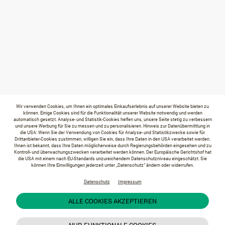
Wir verwenden Cookies, um Ihnen ein optimales Einkaufserlebnis auf unserer Website bieten zu
können. Einige Cookies sind für die Funktionalität unserer Website notwendig und werden
automatisch gesetzt. Analyse- und Statistik-Cookies helfen uns, unsere Seite stetig zu verbessern
und unsere Werbung für Sie zu messen und zu personalisieren. Hinweis zur Datenübermittlung in
die USA: Wenn Sie der Verwendung von Cookies für Analyse- und Statistikzwecke sowie für
Drittanbieter-Cookies zustimmen, willigen Sie ein, dass Ihre Daten in den USA verarbeitet werden.
Ihnen ist bekannt, dass Ihre Daten möglicherweise durch Regierungsbehörden eingesehen und zu
Kontroll- und überwachungszwecken verarbeitet werden können. Der Europäische Gerichtshof hat
die USA mit einem nach EU-Standards unzureichendem Datenschutzniveau eingeschätzt. Sie
können Ihre Einwilligungen jederzeit unter „Datenschutz“ ändern oder widerrufen.
Datenschutz
Impressum
ALLE COOKIES AKZEPTIEREN