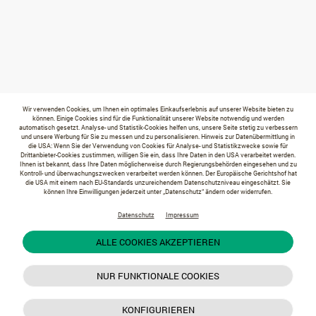
Wir verwenden Cookies, um Ihnen ein optimales Einkaufserlebnis auf unserer Website bieten zu
können. Einige Cookies sind für die Funktionalität unserer Website notwendig und werden
automatisch gesetzt. Analyse- und Statistik-Cookies helfen uns, unsere Seite stetig zu verbessern
und unsere Werbung für Sie zu messen und zu personalisieren. Hinweis zur Datenübermittlung in
die USA: Wenn Sie der Verwendung von Cookies für Analyse- und Statistikzwecke sowie für
Drittanbieter-Cookies zustimmen, willigen Sie ein, dass Ihre Daten in den USA verarbeitet werden.
Ihnen ist bekannt, dass Ihre Daten möglicherweise durch Regierungsbehörden eingesehen und zu
Kontroll- und überwachungszwecken verarbeitet werden können. Der Europäische Gerichtshof hat
die USA mit einem nach EU-Standards unzureichendem Datenschutzniveau eingeschätzt. Sie
können Ihre Einwilligungen jederzeit unter „Datenschutz“ ändern oder widerrufen.
Datenschutz
Impressum
ALLE COOKIES AKZEPTIEREN
NUR FUNKTIONALE COOKIES
KONFIGURIEREN