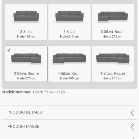
3-Sitzer
4-Sitzer
3-Sitzer, Rec. li
Breite 193 cm
Breite 213 cm
Breite 275 cm
3-SITZER
4-SITZER
3-SITZER, REC.
3-Sitzer, Rec. re
4-Sitzer, Rec. li
4-Sitzer, Rec. re
Breite 275 cm
Breite 305 cm
Breite 305 cm
3-SITZER, REC. RE
4-SITZER, REC. LI
4-SITZER, REC
Produktnummer:
15270.7766-11526
PRODUKTDETAILS
PRODUKTMASSE