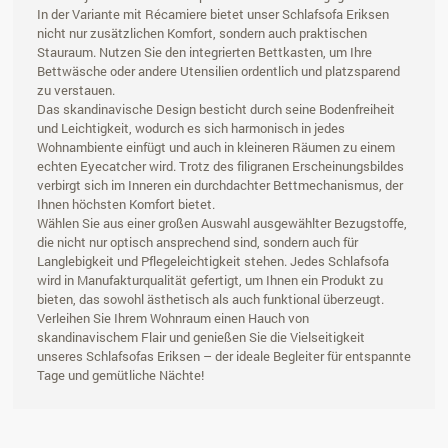
In der Variante mit Récamiere bietet unser Schlafsofa Eriksen
nicht nur zusätzlichen Komfort, sondern auch praktischen
Stauraum. Nutzen Sie den integrierten Bettkasten, um Ihre
Bettwäsche oder andere Utensilien ordentlich und platzsparend
zu verstauen.
Das skandinavische Design besticht durch seine Bodenfreiheit
und Leichtigkeit, wodurch es sich harmonisch in jedes
Wohnambiente einfügt und auch in kleineren Räumen zu einem
echten Eyecatcher wird. Trotz des filigranen Erscheinungsbildes
verbirgt sich im Inneren ein durchdachter Bettmechanismus, der
Ihnen höchsten Komfort bietet.
Wählen Sie aus einer großen Auswahl ausgewählter Bezugstoffe,
die nicht nur optisch ansprechend sind, sondern auch für
Langlebigkeit und Pflegeleichtigkeit stehen. Jedes Schlafsofa
wird in Manufakturqualität gefertigt, um Ihnen ein Produkt zu
bieten, das sowohl ästhetisch als auch funktional überzeugt.
Verleihen Sie Ihrem Wohnraum einen Hauch von
skandinavischem Flair und genießen Sie die Vielseitigkeit
unseres Schlafsofas Eriksen – der ideale Begleiter für entspannte
Tage und gemütliche Nächte!