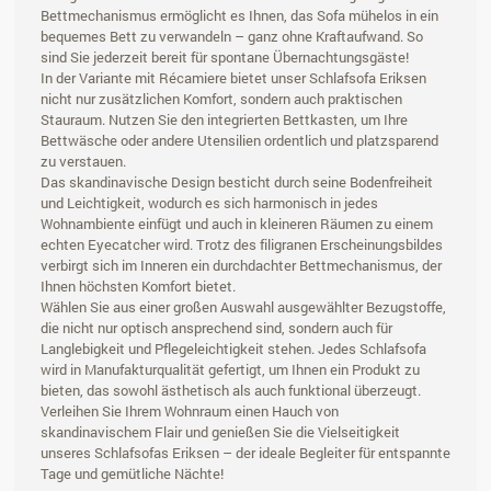
Bettmechanismus ermöglicht es Ihnen, das Sofa mühelos in ein
bequemes Bett zu verwandeln – ganz ohne Kraftaufwand. So
sind Sie jederzeit bereit für spontane Übernachtungsgäste!
In der Variante mit Récamiere bietet unser Schlafsofa Eriksen
nicht nur zusätzlichen Komfort, sondern auch praktischen
Stauraum. Nutzen Sie den integrierten Bettkasten, um Ihre
Bettwäsche oder andere Utensilien ordentlich und platzsparend
zu verstauen.
Das skandinavische Design besticht durch seine Bodenfreiheit
und Leichtigkeit, wodurch es sich harmonisch in jedes
Wohnambiente einfügt und auch in kleineren Räumen zu einem
echten Eyecatcher wird. Trotz des filigranen Erscheinungsbildes
verbirgt sich im Inneren ein durchdachter Bettmechanismus, der
Ihnen höchsten Komfort bietet.
Wählen Sie aus einer großen Auswahl ausgewählter Bezugstoffe,
die nicht nur optisch ansprechend sind, sondern auch für
Langlebigkeit und Pflegeleichtigkeit stehen. Jedes Schlafsofa
wird in Manufakturqualität gefertigt, um Ihnen ein Produkt zu
bieten, das sowohl ästhetisch als auch funktional überzeugt.
Verleihen Sie Ihrem Wohnraum einen Hauch von
skandinavischem Flair und genießen Sie die Vielseitigkeit
unseres Schlafsofas Eriksen – der ideale Begleiter für entspannte
Tage und gemütliche Nächte!