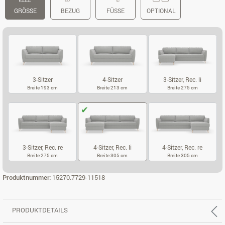
GRÖSSE
BEZUG
FÜSSE
OPTIONAL
3-Sitzer
4-Sitzer
3-Sitzer, Rec. li
Breite 193 cm
Breite 213 cm
Breite 275 cm
3-SITZER
4-SITZER
3-SITZER, REC.
3-Sitzer, Rec. re
4-Sitzer, Rec. li
4-Sitzer, Rec. re
Breite 275 cm
Breite 305 cm
Breite 305 cm
3-SITZER, REC. RE
4-SITZER, REC. LI
4-SITZER, REC
Produktnummer:
15270.7729-11518
PRODUKTDETAILS