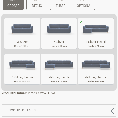
GRÖSSE
BEZUG
FÜSSE
OPTIONAL
3-Sitzer
4-Sitzer
3-Sitzer, Rec. li
Breite 193 cm
Breite 213 cm
Breite 275 cm
3-SITZER
4-SITZER
3-SITZER, REC.
3-Sitzer, Rec. re
4-Sitzer, Rec. li
4-Sitzer, Rec. re
Breite 275 cm
Breite 305 cm
Breite 305 cm
3-SITZER, REC. RE
4-SITZER, REC. LI
4-SITZER, REC
Produktnummer:
15270.7725-11524
PRODUKTDETAILS