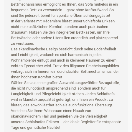
Bettmechanismus ermöglicht es Ihnen, das Sofa mühelos in ein
bequemes Bett zu verwandeln – ganz ohne Kraftaufwand. So
sind Sie jederzeit bereit für spontane Übernachtungsgäste!
In der Variante mit Récamiere bietet unser Schlafsofa Eriksen
nicht nur zusätzlichen Komfort, sondern auch praktischen
Stauraum. Nutzen Sie den integrierten Bettkasten, um Ihre
Bettwäsche oder andere Utensilien ordentlich und platzsparend
zu verstauen.
Das skandinavische Design besticht durch seine Bodenfreiheit
und Leichtigkeit, wodurch es sich harmonisch in jedes
Wohnambiente einfügt und auch in kleineren Räumen zu einem
echten Eyecatcher wird. Trotz des filigranen Erscheinungsbildes
verbirgt sich im Inneren ein durchdachter Bettmechanismus, der
Ihnen höchsten Komfort bietet.
Wählen Sie aus einer großen Auswahl ausgewählter Bezugstoffe,
die nicht nur optisch ansprechend sind, sondern auch für
Langlebigkeit und Pflegeleichtigkeit stehen. Jedes Schlafsofa
wird in Manufakturqualität gefertigt, um Ihnen ein Produkt zu
bieten, das sowohl ästhetisch als auch funktional überzeugt.
Verleihen Sie Ihrem Wohnraum einen Hauch von
skandinavischem Flair und genießen Sie die Vielseitigkeit
unseres Schlafsofas Eriksen – der ideale Begleiter für entspannte
Tage und gemütliche Nächte!