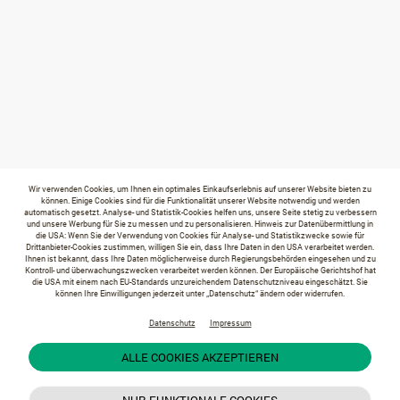
Wir verwenden Cookies, um Ihnen ein optimales Einkaufserlebnis auf unserer Website bieten zu
können. Einige Cookies sind für die Funktionalität unserer Website notwendig und werden
automatisch gesetzt. Analyse- und Statistik-Cookies helfen uns, unsere Seite stetig zu verbessern
und unsere Werbung für Sie zu messen und zu personalisieren. Hinweis zur Datenübermittlung in
die USA: Wenn Sie der Verwendung von Cookies für Analyse- und Statistikzwecke sowie für
Drittanbieter-Cookies zustimmen, willigen Sie ein, dass Ihre Daten in den USA verarbeitet werden.
Ihnen ist bekannt, dass Ihre Daten möglicherweise durch Regierungsbehörden eingesehen und zu
Kontroll- und überwachungszwecken verarbeitet werden können. Der Europäische Gerichtshof hat
die USA mit einem nach EU-Standards unzureichendem Datenschutzniveau eingeschätzt. Sie
können Ihre Einwilligungen jederzeit unter „Datenschutz“ ändern oder widerrufen.
Datenschutz
Impressum
ALLE COOKIES AKZEPTIEREN