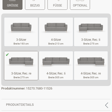
GRÖSSE
BEZUG
FÜSSE
OPTIONAL
3-Sitzer
4-Sitzer
3-Sitzer, Rec. li
Breite 193 cm
Breite 213 cm
Breite 275 cm
3-SITZER
4-SITZER
3-SITZER, REC.
3-Sitzer, Rec. re
4-Sitzer, Rec. li
4-Sitzer, Rec. re
Breite 275 cm
Breite 305 cm
Breite 305 cm
3-SITZER, REC. RE
4-SITZER, REC. LI
4-SITZER, REC
Produktnummer:
15270.7680-11526
PRODUKTDETAILS