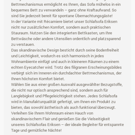
Bettmechanismus ermöglicht es Ihnen, das Sofa mühelos in ein
bequemes Bett zu verwandeln – ganz ohne Kraftaufwand. So
sind Sie jederzeit bereit für spontane Übernachtungsgäste!
In der Variante mit Récamiere bietet unser Schlafsofa Eriksen
nicht nur zusätzlichen Komfort, sondern auch praktischen
Stauraum. Nutzen Sie den integrierten Bettkasten, um Ihre
Bettwäsche oder andere Utensilien ordentlich und platzsparend
zu verstauen.
Das skandinavische Design besticht durch seine Bodenfreiheit
und Leichtigkeit, wodurch es sich harmonisch in jedes
Wohnambiente einfügt und auch in kleineren Räumen zu einem
echten Eyecatcher wird. Trotz des filigranen Erscheinungsbildes
verbirgt sich im Inneren ein durchdachter Bettmechanismus, der
Ihnen höchsten Komfort bietet.
Wählen Sie aus einer großen Auswahl ausgewählter Bezugstoffe,
die nicht nur optisch ansprechend sind, sondern auch für
Langlebigkeit und Pflegeleichtigkeit stehen. Jedes Schlafsofa
wird in Manufakturqualität gefertigt, um Ihnen ein Produkt zu
bieten, das sowohl ästhetisch als auch funktional überzeugt.
Verleihen Sie Ihrem Wohnraum einen Hauch von
skandinavischem Flair und genießen Sie die Vielseitigkeit
unseres Schlafsofas Eriksen – der ideale Begleiter für entspannte
Tage und gemütliche Nächte!