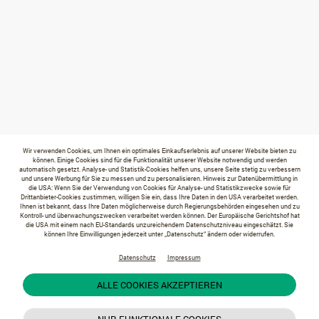
Wir verwenden Cookies, um Ihnen ein optimales Einkaufserlebnis auf unserer Website bieten zu
können. Einige Cookies sind für die Funktionalität unserer Website notwendig und werden
automatisch gesetzt. Analyse- und Statistik-Cookies helfen uns, unsere Seite stetig zu verbessern
und unsere Werbung für Sie zu messen und zu personalisieren. Hinweis zur Datenübermittlung in
die USA: Wenn Sie der Verwendung von Cookies für Analyse- und Statistikzwecke sowie für
Drittanbieter-Cookies zustimmen, willigen Sie ein, dass Ihre Daten in den USA verarbeitet werden.
Ihnen ist bekannt, dass Ihre Daten möglicherweise durch Regierungsbehörden eingesehen und zu
Kontroll- und überwachungszwecken verarbeitet werden können. Der Europäische Gerichtshof hat
die USA mit einem nach EU-Standards unzureichendem Datenschutzniveau eingeschätzt. Sie
können Ihre Einwilligungen jederzeit unter „Datenschutz“ ändern oder widerrufen.
Datenschutz
Impressum
ALLE COOKIES AKZEPTIEREN