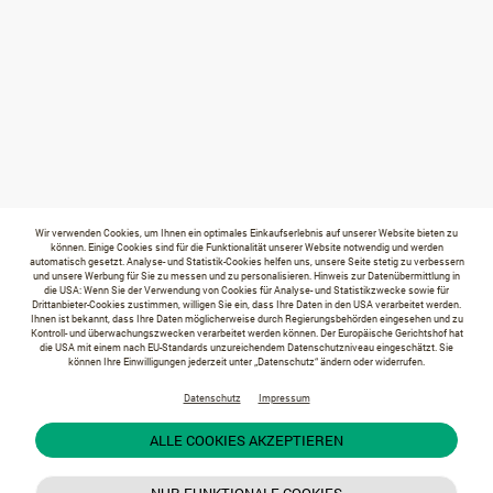
Wir verwenden Cookies, um Ihnen ein optimales Einkaufserlebnis auf unserer Website bieten zu
können. Einige Cookies sind für die Funktionalität unserer Website notwendig und werden
automatisch gesetzt. Analyse- und Statistik-Cookies helfen uns, unsere Seite stetig zu verbessern
und unsere Werbung für Sie zu messen und zu personalisieren. Hinweis zur Datenübermittlung in
die USA: Wenn Sie der Verwendung von Cookies für Analyse- und Statistikzwecke sowie für
Drittanbieter-Cookies zustimmen, willigen Sie ein, dass Ihre Daten in den USA verarbeitet werden.
Ihnen ist bekannt, dass Ihre Daten möglicherweise durch Regierungsbehörden eingesehen und zu
Kontroll- und überwachungszwecken verarbeitet werden können. Der Europäische Gerichtshof hat
die USA mit einem nach EU-Standards unzureichendem Datenschutzniveau eingeschätzt. Sie
können Ihre Einwilligungen jederzeit unter „Datenschutz“ ändern oder widerrufen.
Datenschutz
Impressum
ALLE COOKIES AKZEPTIEREN