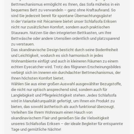
Bettmechanismus ermöglicht es Ihnen, das Sofa mühelos in ein
bequemes Bett zu verwandeln – ganz ohne Kraftaufwand. So
sind Sie jederzeit bereit für spontane Übernachtungsgäste!
In der Variante mit Récamiere bietet unser Schlafsofa Eriksen
nicht nur zusätzlichen Komfort, sondern auch praktischen
Stauraum. Nutzen Sie den integrierten Bettkasten, um Ihre
Bettwäsche oder andere Utensilien ordentlich und platzsparend
zu verstauen.
Das skandinavische Design besticht durch seine Bodenfreiheit
und Leichtigkeit, wodurch es sich harmonisch in jedes
Wohnambiente einfügt und auch in kleineren Räumen zu einem
echten Eyecatcher wird. Trotz des filigranen Erscheinungsbildes
verbirgt sich im Inneren ein durchdachter Bettmechanismus, der
Ihnen höchsten Komfort bietet.
Wählen Sie aus einer großen Auswahl ausgewählter Bezugstoffe,
die nicht nur optisch ansprechend sind, sondern auch für
Langlebigkeit und Pflegeleichtigkeit stehen. Jedes Schlafsofa
wird in Manufakturqualität gefertigt, um Ihnen ein Produkt zu
bieten, das sowohl ästhetisch als auch funktional überzeugt.
Verleihen Sie Ihrem Wohnraum einen Hauch von
skandinavischem Flair und genießen Sie die Vielseitigkeit
unseres Schlafsofas Eriksen – der ideale Begleiter für entspannte
Tage und gemütliche Nächte!