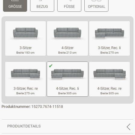
GRÖSSE
BEZUG
FÜSSE
OPTIONAL
3-Sitzer
4-Sitzer
3-Sitzer, Rec. li
Breite 193 cm
Breite 213 cm
Breite 275 cm
3-SITZER
4-SITZER
3-SITZER, REC.
3-Sitzer, Rec. re
4-Sitzer, Rec. li
4-Sitzer, Rec. re
Breite 275 cm
Breite 305 cm
Breite 305 cm
3-SITZER, REC. RE
4-SITZER, REC. LI
4-SITZER, REC
Produktnummer:
15270.7674-11518
PRODUKTDETAILS