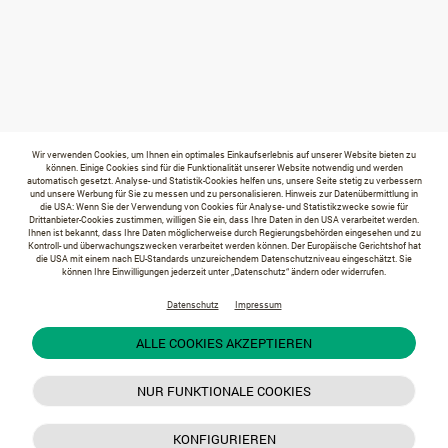
Wir verwenden Cookies, um Ihnen ein optimales Einkaufserlebnis auf unserer Website bieten zu
können. Einige Cookies sind für die Funktionalität unserer Website notwendig und werden
automatisch gesetzt. Analyse- und Statistik-Cookies helfen uns, unsere Seite stetig zu verbessern
und unsere Werbung für Sie zu messen und zu personalisieren. Hinweis zur Datenübermittlung in
die USA: Wenn Sie der Verwendung von Cookies für Analyse- und Statistikzwecke sowie für
Drittanbieter-Cookies zustimmen, willigen Sie ein, dass Ihre Daten in den USA verarbeitet werden.
Ihnen ist bekannt, dass Ihre Daten möglicherweise durch Regierungsbehörden eingesehen und zu
Kontroll- und überwachungszwecken verarbeitet werden können. Der Europäische Gerichtshof hat
die USA mit einem nach EU-Standards unzureichendem Datenschutzniveau eingeschätzt. Sie
können Ihre Einwilligungen jederzeit unter „Datenschutz“ ändern oder widerrufen.
Datenschutz
Impressum
ALLE COOKIES AKZEPTIEREN
NUR FUNKTIONALE COOKIES
KONFIGURIEREN