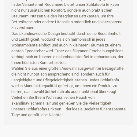
In der Variante mit Récamiere bietet unser Schlafsofa Eriksen
nicht nur zusätzlichen Komfort, sondern auch praktischen
Stauraum. Nutzen Sie den integrierten Bettkasten, um Ihre
Bettwäsche oder andere Utensilien ordentlich und platzsparend
zu verstauen.
Das skandinavische Design besticht durch seine Bodenfreiheit
und Leichtigkeit, wodurch es sich harmonisch in jedes
Wohnambiente einfügt und auch in kleineren Räumen zu einem
echten Eyecatcher wird. Trotz des filigranen Erscheinungsbildes
verbirgt sich im Inneren ein durchdachter Bettmechanismus, der
Ihnen höchsten Komfort bietet.
Wählen Sie aus einer großen Auswahl ausgewählter Bezugstoffe,
die nicht nur optisch ansprechend sind, sondern auch für
Langlebigkeit und Pflegeleichtigkeit stehen. Jedes Schlafsofa
wird in Manufakturqualität gefertigt, um Ihnen ein Produkt zu
bieten, das sowohl ästhetisch als auch funktional überzeugt.
Verleihen Sie Ihrem Wohnraum einen Hauch von
skandinavischem Flair und genießen Sie die Vielseitigkeit
unseres Schlafsofas Eriksen – der ideale Begleiter für entspannte
Tage und gemütliche Nächte!