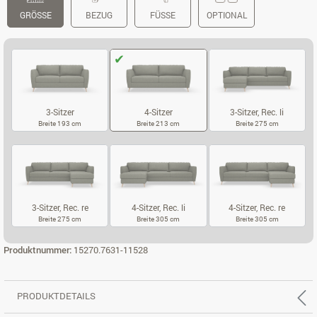
GRÖSSE
BEZUG
FÜSSE
OPTIONAL
3-Sitzer
4-Sitzer
3-Sitzer, Rec. li
Breite 193 cm
Breite 213 cm
Breite 275 cm
3-SITZER
4-SITZER
3-SITZER, REC.
3-Sitzer, Rec. re
4-Sitzer, Rec. li
4-Sitzer, Rec. re
Breite 275 cm
Breite 305 cm
Breite 305 cm
3-SITZER, REC. RE
4-SITZER, REC. LI
4-SITZER, REC
Produktnummer:
15270.7631-11528
PRODUKTDETAILS