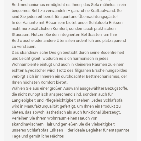
Bettmechanismus ermöglicht es Ihnen, das Sofa mühelos in ein
bequemes Bett zu verwandeln – ganz ohne Kraftaufwand. So
sind Sie jederzeit bereit für spontane Übernachtungsgäste!
In der Variante mit Récamiere bietet unser Schlafsofa Eriksen
nicht nur zusätzlichen Komfort, sondern auch praktischen
Stauraum. Nutzen Sie den integrierten Bettkasten, um Ihre
Bettwäsche oder andere Utensilien ordentlich und platzsparend
zu verstauen.
Das skandinavische Design besticht durch seine Bodenfreiheit
und Leichtigkeit, wodurch es sich harmonisch in jedes
Wohnambiente einfügt und auch in kleineren Räumen zu einem
echten Eyecatcher wird. Trotz des filigranen Erscheinungsbildes
verbirgt sich im Inneren ein durchdachter Bettmechanismus, der
Ihnen höchsten Komfort bietet.
Wählen Sie aus einer großen Auswahl ausgewählter Bezugstoffe,
die nicht nur optisch ansprechend sind, sondern auch für
Langlebigkeit und Pflegeleichtigkeit stehen. Jedes Schlafsofa
wird in Manufakturqualität gefertigt, um Ihnen ein Produkt zu
bieten, das sowohl ästhetisch als auch funktional überzeugt.
Verleihen Sie Ihrem Wohnraum einen Hauch von
skandinavischem Flair und genießen Sie die Vielseitigkeit
unseres Schlafsofas Eriksen – der ideale Begleiter für entspannte
Tage und gemütliche Nächte!