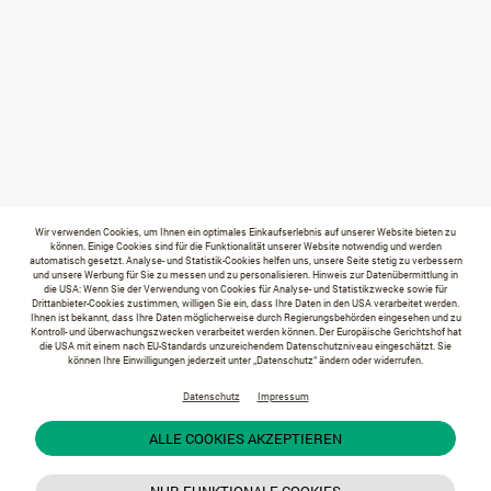
Wir verwenden Cookies, um Ihnen ein optimales Einkaufserlebnis auf unserer Website bieten zu
können. Einige Cookies sind für die Funktionalität unserer Website notwendig und werden
automatisch gesetzt. Analyse- und Statistik-Cookies helfen uns, unsere Seite stetig zu verbessern
und unsere Werbung für Sie zu messen und zu personalisieren. Hinweis zur Datenübermittlung in
die USA: Wenn Sie der Verwendung von Cookies für Analyse- und Statistikzwecke sowie für
Drittanbieter-Cookies zustimmen, willigen Sie ein, dass Ihre Daten in den USA verarbeitet werden.
Ihnen ist bekannt, dass Ihre Daten möglicherweise durch Regierungsbehörden eingesehen und zu
Kontroll- und überwachungszwecken verarbeitet werden können. Der Europäische Gerichtshof hat
die USA mit einem nach EU-Standards unzureichendem Datenschutzniveau eingeschätzt. Sie
können Ihre Einwilligungen jederzeit unter „Datenschutz“ ändern oder widerrufen.
Datenschutz
Impressum
ALLE COOKIES AKZEPTIEREN