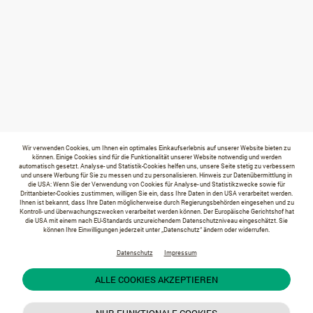
Wir verwenden Cookies, um Ihnen ein optimales Einkaufserlebnis auf unserer Website bieten zu
können. Einige Cookies sind für die Funktionalität unserer Website notwendig und werden
automatisch gesetzt. Analyse- und Statistik-Cookies helfen uns, unsere Seite stetig zu verbessern
und unsere Werbung für Sie zu messen und zu personalisieren. Hinweis zur Datenübermittlung in
die USA: Wenn Sie der Verwendung von Cookies für Analyse- und Statistikzwecke sowie für
Drittanbieter-Cookies zustimmen, willigen Sie ein, dass Ihre Daten in den USA verarbeitet werden.
Ihnen ist bekannt, dass Ihre Daten möglicherweise durch Regierungsbehörden eingesehen und zu
Kontroll- und überwachungszwecken verarbeitet werden können. Der Europäische Gerichtshof hat
die USA mit einem nach EU-Standards unzureichendem Datenschutzniveau eingeschätzt. Sie
können Ihre Einwilligungen jederzeit unter „Datenschutz“ ändern oder widerrufen.
Datenschutz
Impressum
ALLE COOKIES AKZEPTIEREN