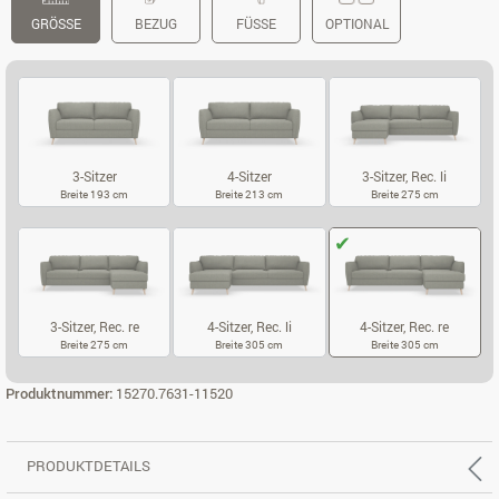
GRÖSSE
BEZUG
FÜSSE
OPTIONAL
3-Sitzer
4-Sitzer
3-Sitzer, Rec. li
Breite 193 cm
Breite 213 cm
Breite 275 cm
3-SITZER
4-SITZER
3-SITZER, REC.
3-Sitzer, Rec. re
4-Sitzer, Rec. li
4-Sitzer, Rec. re
Breite 275 cm
Breite 305 cm
Breite 305 cm
3-SITZER, REC. RE
4-SITZER, REC. LI
4-SITZER, REC
Produktnummer:
15270.7631-11520
PRODUKTDETAILS