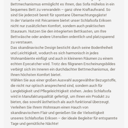
Bettmechanismus ermöglicht es Ihnen, das Sofa mühelos in ein
bequemes Bett zu verwandeln – ganz ohne Kraftaufwand. So
sind Sie jederzeit bereit für spontane Übernachtungsgäste!
In der Variante mit Récamiere bietet unser Schlafsofa Eriksen
nicht nur zusätzlichen Komfort, sondern auch praktischen
Stauraum. Nutzen Sie den integrierten Bettkasten, um Ihre
Bettwäsche oder andere Utensilien ordentlich und platzsparend
zu verstauen.
Das skandinavische Design besticht durch seine Bodenfreiheit
und Leichtigkeit, wodurch es sich harmonisch in jedes
Wohnambiente einfügt und auch in kleineren Räumen zu einem
echten Eyecatcher wird. Trotz des filigranen Erscheinungsbildes
verbirgt sich im Inneren ein durchdachter Bettmechanismus, der
Ihnen höchsten Komfort bietet.
Wählen Sie aus einer großen Auswahl ausgewählter Bezugstoffe,
die nicht nur optisch ansprechend sind, sondern auch für
Langlebigkeit und Pflegeleichtigkeit stehen. Jedes Schlafsofa
wird in Manufakturqualität gefertigt, um Ihnen ein Produkt zu
bieten, das sowohl ästhetisch als auch funktional überzeugt.
Verleihen Sie Ihrem Wohnraum einen Hauch von
skandinavischem Flair und genießen Sie die Vielseitigkeit
unseres Schlafsofas Eriksen – der ideale Begleiter für entspannte
Tage und gemütliche Nächte!