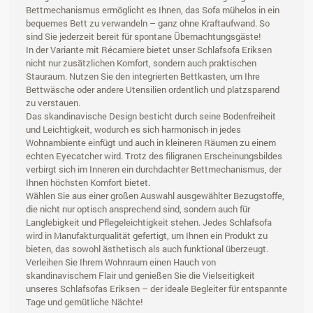
Bettmechanismus ermöglicht es Ihnen, das Sofa mühelos in ein
bequemes Bett zu verwandeln – ganz ohne Kraftaufwand. So
sind Sie jederzeit bereit für spontane Übernachtungsgäste!
In der Variante mit Récamiere bietet unser Schlafsofa Eriksen
nicht nur zusätzlichen Komfort, sondern auch praktischen
Stauraum. Nutzen Sie den integrierten Bettkasten, um Ihre
Bettwäsche oder andere Utensilien ordentlich und platzsparend
zu verstauen.
Das skandinavische Design besticht durch seine Bodenfreiheit
und Leichtigkeit, wodurch es sich harmonisch in jedes
Wohnambiente einfügt und auch in kleineren Räumen zu einem
echten Eyecatcher wird. Trotz des filigranen Erscheinungsbildes
verbirgt sich im Inneren ein durchdachter Bettmechanismus, der
Ihnen höchsten Komfort bietet.
Wählen Sie aus einer großen Auswahl ausgewählter Bezugstoffe,
die nicht nur optisch ansprechend sind, sondern auch für
Langlebigkeit und Pflegeleichtigkeit stehen. Jedes Schlafsofa
wird in Manufakturqualität gefertigt, um Ihnen ein Produkt zu
bieten, das sowohl ästhetisch als auch funktional überzeugt.
Verleihen Sie Ihrem Wohnraum einen Hauch von
skandinavischem Flair und genießen Sie die Vielseitigkeit
unseres Schlafsofas Eriksen – der ideale Begleiter für entspannte
Tage und gemütliche Nächte!