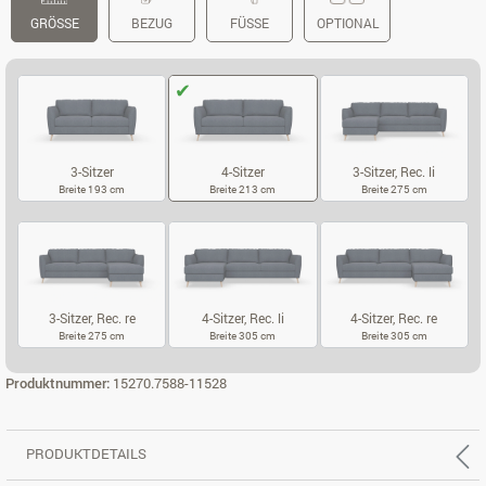
GRÖSSE
BEZUG
FÜSSE
OPTIONAL
3-Sitzer
4-Sitzer
3-Sitzer, Rec. li
Breite 193 cm
Breite 213 cm
Breite 275 cm
3-SITZER
4-SITZER
3-SITZER, REC.
3-Sitzer, Rec. re
4-Sitzer, Rec. li
4-Sitzer, Rec. re
Breite 275 cm
Breite 305 cm
Breite 305 cm
3-SITZER, REC. RE
4-SITZER, REC. LI
4-SITZER, REC
Produktnummer:
15270.7588-11528
PRODUKTDETAILS