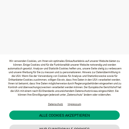
Wir verwenden Cookies, um Ihnen ein optimales Einkaufserlebnis auf unserer Website bieten zu
können. Einige Cookies sind für die Funktionalität unserer Website notwendig und werden
automatisch gesetzt. Analyse- und Statistik-Cookies helfen uns, unsere Seite stetig zu verbessern
und unsere Werbung für Sie zu messen und zu personalisieren. Hinweis zur Datenübermittlung in
die USA: Wenn Sie der Verwendung von Cookies für Analyse- und Statistikzwecke sowie für
Drittanbieter-Cookies zustimmen, willigen Sie ein, dass Ihre Daten in den USA verarbeitet werden.
Ihnen ist bekannt, dass Ihre Daten möglicherweise durch Regierungsbehörden eingesehen und zu
Kontroll- und überwachungszwecken verarbeitet werden können. Der Europäische Gerichtshof hat
die USA mit einem nach EU-Standards unzureichendem Datenschutzniveau eingeschätzt. Sie
können Ihre Einwilligungen jederzeit unter „Datenschutz“ ändern oder widerrufen.
Datenschutz
Impressum
ALLE COOKIES AKZEPTIEREN