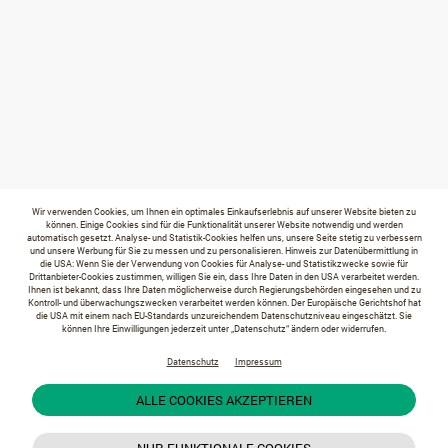
Wir verwenden Cookies, um Ihnen ein optimales Einkaufserlebnis auf unserer Website bieten zu
können. Einige Cookies sind für die Funktionalität unserer Website notwendig und werden
automatisch gesetzt. Analyse- und Statistik-Cookies helfen uns, unsere Seite stetig zu verbessern
und unsere Werbung für Sie zu messen und zu personalisieren. Hinweis zur Datenübermittlung in
die USA: Wenn Sie der Verwendung von Cookies für Analyse- und Statistikzwecke sowie für
Drittanbieter-Cookies zustimmen, willigen Sie ein, dass Ihre Daten in den USA verarbeitet werden.
Ihnen ist bekannt, dass Ihre Daten möglicherweise durch Regierungsbehörden eingesehen und zu
Kontroll- und überwachungszwecken verarbeitet werden können. Der Europäische Gerichtshof hat
die USA mit einem nach EU-Standards unzureichendem Datenschutzniveau eingeschätzt. Sie
können Ihre Einwilligungen jederzeit unter „Datenschutz“ ändern oder widerrufen.
Datenschutz
Impressum
ALLE COOKIES AKZEPTIEREN