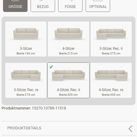
GRÖSSE
BEZUG
FÜSSE
OPTIONAL
3-Sitzer
4-Sitzer
3-Sitzer, Rec. li
Breite 193 cm
Breite 213 cm
Breite 275 cm
3-SITZER
4-SITZER
3-SITZER, REC.
3-Sitzer, Rec. re
4-Sitzer, Rec. li
4-Sitzer, Rec. re
Breite 275 cm
Breite 305 cm
Breite 305 cm
3-SITZER, REC. RE
4-SITZER, REC. LI
4-SITZER, REC
Produktnummer:
15270.10789-11518
PRODUKTDETAILS