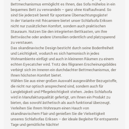
Bettmechanismus ermöglicht es Ihnen, das Sofa mühelos in ein
bequemes Bett zu verwandeln – ganz ohne Kraftaufwand. So
sind Sie jederzeit bereit für spontane Übernachtungsgäste!
In der Variante mit Récamiere bietet unser Schlafsofa Eriksen
nicht nur zusätzlichen Komfort, sondern auch praktischen
Stauraum. Nutzen Sie den integrierten Bettkasten, um Ihre
Bettwäsche oder andere Utensilien ordentlich und platzsparend
zu verstauen.
Das skandinavische Design besticht durch seine Bodenfreiheit
und Leichtigkeit, wodurch es sich harmonisch in jedes
Wohnambiente einfügt und auch in kleineren Räumen zu einem
echten Eyecatcher wird. Trotz des filigranen Erscheinungsbildes
verbirgt sich im Inneren ein durchdachter Bettmechanismus, der
Ihnen höchsten Komfort bietet.
Wählen Sie aus einer großen Auswahl ausgewählter Bezugstoffe,
die nicht nur optisch ansprechend sind, sondern auch für
Langlebigkeit und Pflegeleichtigkeit stehen. Jedes Schlafsofa
wird in Manufakturqualität gefertigt, um Ihnen ein Produkt zu
bieten, das sowohl ästhetisch als auch funktional überzeugt.
Verleihen Sie Ihrem Wohnraum einen Hauch von
skandinavischem Flair und genießen Sie die Vielseitigkeit
unseres Schlafsofas Eriksen – der ideale Begleiter für entspannte
Tage und gemütliche Nächte!