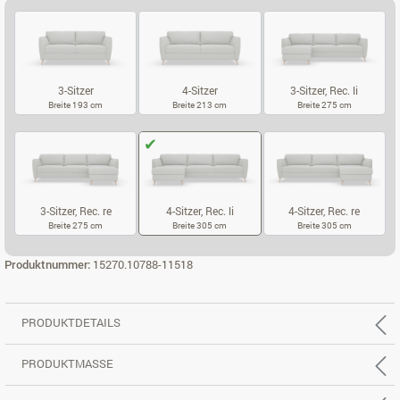
3-Sitzer
4-Sitzer
3-Sitzer, Rec. li
Breite 193 cm
Breite 213 cm
Breite 275 cm
3-SITZER
4-SITZER
3-SITZER, REC.
3-Sitzer, Rec. re
4-Sitzer, Rec. li
4-Sitzer, Rec. re
Breite 275 cm
Breite 305 cm
Breite 305 cm
3-SITZER, REC. RE
4-SITZER, REC. LI
4-SITZER, REC
Produktnummer:
15270.10788-11518
PRODUKTDETAILS
PRODUKTMASSE