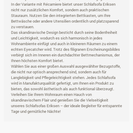
In der Variante mit Récamiere bietet unser Schlafsofa Eriksen
nicht nur zusätzlichen Komfort, sondern auch praktischen
Stauraum. Nutzen Sie den integrierten Bettkasten, um Ihre
Bettwäsche oder andere Utensilien ordentlich und platzsparend
zu verstauen.
Das skandinavische Design besticht durch seine Bodenfreiheit
und Leichtigkeit, wodurch es sich harmonisch in jedes
Wohnambiente einfügt und auch in kleineren Räumen zu einem
echten Eyecatcher wird. Trotz des filigranen Erscheinungsbildes
verbirgt sich im Inneren ein durchdachter Bettmechanismus, der
Ihnen höchsten Komfort bietet.
Wählen Sie aus einer großen Auswahl ausgewählter Bezugstoffe,
die nicht nur optisch ansprechend sind, sondern auch für
Langlebigkeit und Pflegeleichtigkeit stehen. Jedes Schlafsofa
wird in Manufakturqualität gefertigt, um Ihnen ein Produkt zu
bieten, das sowohl ästhetisch als auch funktional überzeugt.
Verleihen Sie Ihrem Wohnraum einen Hauch von
skandinavischem Flair und genießen Sie die Vielseitigkeit
unseres Schlafsofas Eriksen – der ideale Begleiter für entspannte
Tage und gemütliche Nächte!