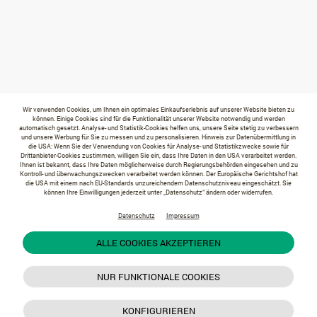
Wir verwenden Cookies, um Ihnen ein optimales Einkaufserlebnis auf unserer Website bieten zu
können. Einige Cookies sind für die Funktionalität unserer Website notwendig und werden
automatisch gesetzt. Analyse- und Statistik-Cookies helfen uns, unsere Seite stetig zu verbessern
und unsere Werbung für Sie zu messen und zu personalisieren. Hinweis zur Datenübermittlung in
die USA: Wenn Sie der Verwendung von Cookies für Analyse- und Statistikzwecke sowie für
Drittanbieter-Cookies zustimmen, willigen Sie ein, dass Ihre Daten in den USA verarbeitet werden.
Ihnen ist bekannt, dass Ihre Daten möglicherweise durch Regierungsbehörden eingesehen und zu
Kontroll- und überwachungszwecken verarbeitet werden können. Der Europäische Gerichtshof hat
die USA mit einem nach EU-Standards unzureichendem Datenschutzniveau eingeschätzt. Sie
können Ihre Einwilligungen jederzeit unter „Datenschutz“ ändern oder widerrufen.
Datenschutz
Impressum
ALLE COOKIES AKZEPTIEREN
NUR FUNKTIONALE COOKIES
KONFIGURIEREN