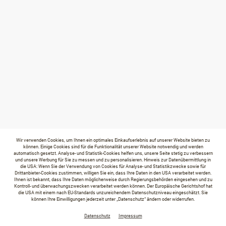
Wir verwenden Cookies, um Ihnen ein optimales Einkaufserlebnis auf unserer Website bieten zu
können. Einige Cookies sind für die Funktionalität unserer Website notwendig und werden
automatisch gesetzt. Analyse- und Statistik-Cookies helfen uns, unsere Seite stetig zu verbessern
und unsere Werbung für Sie zu messen und zu personalisieren. Hinweis zur Datenübermittlung in
die USA: Wenn Sie der Verwendung von Cookies für Analyse- und Statistikzwecke sowie für
Drittanbieter-Cookies zustimmen, willigen Sie ein, dass Ihre Daten in den USA verarbeitet werden.
Ihnen ist bekannt, dass Ihre Daten möglicherweise durch Regierungsbehörden eingesehen und zu
Kontroll- und überwachungszwecken verarbeitet werden können. Der Europäische Gerichtshof hat
die USA mit einem nach EU-Standards unzureichendem Datenschutzniveau eingeschätzt. Sie
können Ihre Einwilligungen jederzeit unter „Datenschutz“ ändern oder widerrufen.
Datenschutz
Impressum